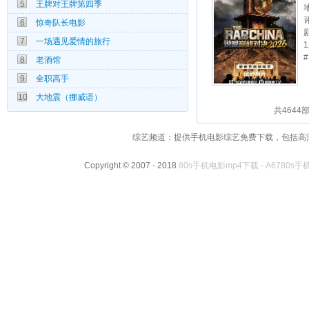
5
王牌对王牌第四季
9.0
6
惊奇队长电影
9.0
7
一场遇见爱情的旅行
9.0
8
老酒馆
3.0
9
全职高手
4.0
10
大地震（挪威语）
共4644部
综艺频道：提供手机电影综艺免费下载，包括高清3
Copyright © 2007 - 2018
80s手机电影mp4下载 - A6780s