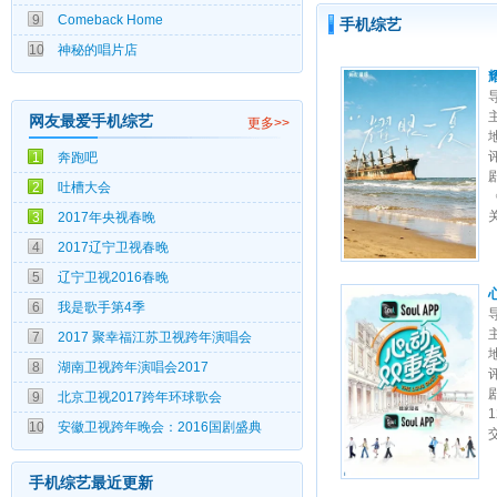
9
Comeback Home
03-28
手机综艺
10
神秘的唱片店
网友最爱手机综艺
更多>>
10.0
1
奔跑吧
10.0
2
吐槽大会
10.0
3
2017年央视春晚
10.0
4
2017辽宁卫视春晚
10.0
5
辽宁卫视2016春晚
10.0
6
我是歌手第4季
10.0
7
2017 聚幸福江苏卫视跨年演唱会
10.0
8
湖南卫视跨年演唱会2017
10.0
9
北京卫视2017跨年环球歌会
10.0
10
安徽卫视跨年晚会：2016国剧盛典
手机综艺最近更新
3.0