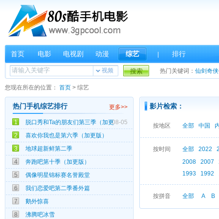
首页
电影
电视剧
动漫
综艺
排行
|
视频
搜索
热门关键词：
仙剑奇侠
您现在所在的位置：
首页
>
综艺
热门手机综艺排行
影片检索：
更多>>
1
脱口秀和Ta的朋友们第三季（加更
08-05
08-05
按地区
全部
中国
2
喜欢你我也是第六季（加更版）
08-02
3
地球超新鲜第二季
08-01
按时间
全部
2022
4
奔跑吧第十季（加更版）
2008
2007
02-16
1993
1992
5
偶像明星锦标赛名誉殿堂
12-17
6
我们恋爱吧第二季番外篇
04-21
按拼音
全部
A
B
7
鹅外惊喜
02-11
8
沸腾吧冰雪
05-16