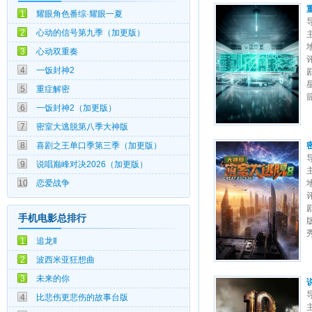
1
耀眼角色番综·耀眼一夏
2.0
2
心动的信号第九季（加更版）
3.0
3
心动双重奏
1.0
4
一饭封神2
3.0
5
重症解密
2.0
6
一饭封神2（加更版）
4.0
7
密室大逃脱第八季大神版
6.0
8
喜剧之王单口季第三季（加更版）
7.0
9
说唱巅峰对决2026（加更版）
8.0
10
恋爱战争
手机电影总排行
1.0
1
追龙Ⅱ
8.0
2
波西米亚狂想曲
9.0
3
未来的你
4.0
4
比悲伤更悲伤的故事台版
5.0