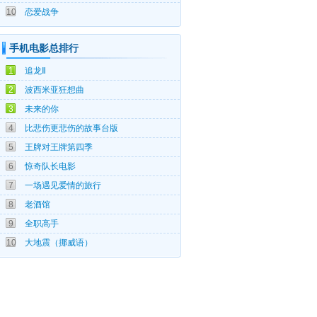
10
恋爱战争
手机电影总排行
07-25
1
追龙Ⅱ
06-03
2
波西米亚狂想曲
06-22
3
未来的你
05-20
4
比悲伤更悲伤的故事台版
04-15
5
王牌对王牌第四季
05-07
6
惊奇队长电影
05-18
7
一场遇见爱情的旅行
09-19
8
老酒馆
09-10
9
全职高手
09-18
10
大地震（挪威语）