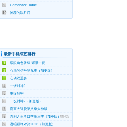
9
Comeback Home
03-28
10
神秘的唱片店
最新手机综艺排行
08-05
1
耀眼角色番综·耀眼一夏
08-05
2
心动的信号第九季（加更版）
08-05
3
心动双重奏
08-05
4
一饭封神2
08-05
5
重症解密
08-05
6
一饭封神2（加更版）
08-05
7
密室大逃脱第八季大神版
8
喜剧之王单口季第三季（加更版）
08-05
08-05
9
说唱巅峰对决2026（加更版）
08-05