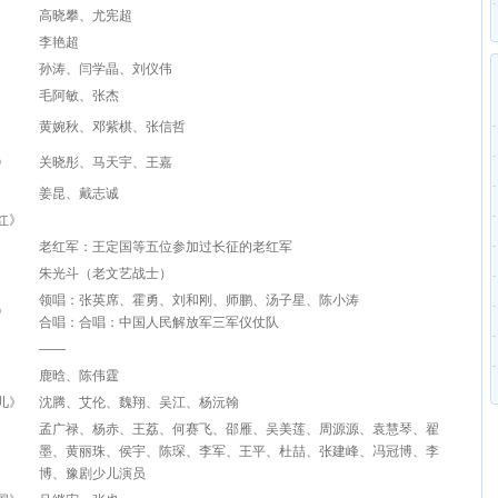
高晓攀、尤宪超
李艳超
孙涛、闫学晶、刘仪伟
毛阿敏、张杰
黄婉秋、邓紫棋、张信哲
》
关晓彤、马天宇、王嘉
姜昆、戴志诚
红》
老红军：王定国等五位参加过长征的老红军
朱光斗（老文艺战士）
领唱：张英席、霍勇、刘和刚、师鹏、汤子星、陈小涛
》
合唱：合唱：中国人民解放军三军仪仗队
——
鹿晗、陈伟霆
儿》
沈腾、艾伦、魏翔、吴江、杨沅翰
孟广禄、杨赤、王荔、何赛飞、邵雁、吴美莲、周源源、袁慧琴、翟
墨、黄丽珠、侯宇、陈琛、李军、王平、杜喆、张建峰、冯冠博、李
博、豫剧少儿演员