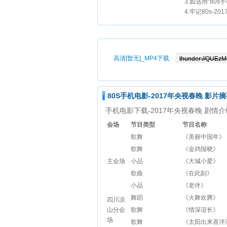
3.如选用“80
4.牢记80s-2
高清[暂无]_MP4下载
80S手机电影-2017年央视春晚 影片
手机电影下载-2017年央视春晚 剧情
会场
节目类型
节目名称
歌舞
《美丽中国年》
歌舞
《金鸡报晓》
主会场
小品
《大城小爱》
歌曲
《在此刻》
小品
《老伴》
舞蹈
《火舞欢腾》
四川凉
山分会
歌舞
《情深谊长》
场
歌舞
《太阳出来喜洋