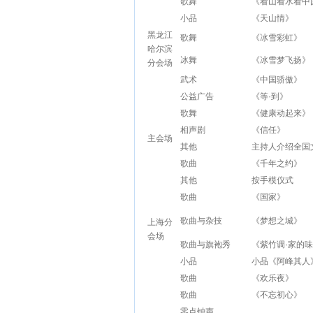
歌舞
《看山看水看中
小品
《天山情》
黑龙江
歌舞
《冰雪彩虹》
哈尔滨
冰舞
《冰雪梦飞扬》
分会场
武术
《中国骄傲》
公益广告
《等·到》
歌舞
《健康动起来》
相声剧
《信任》
主会场
其他
主持人介绍全国
歌曲
《千年之约》
其他
按手模仪式
歌曲
《国家》
歌曲与杂技
《梦想之城》
上海分
会场
歌曲与旗袍秀
《紫竹调·家的
小品
小品《阿峰其人
歌曲
《欢乐夜》
歌曲
《不忘初心》
零点钟声