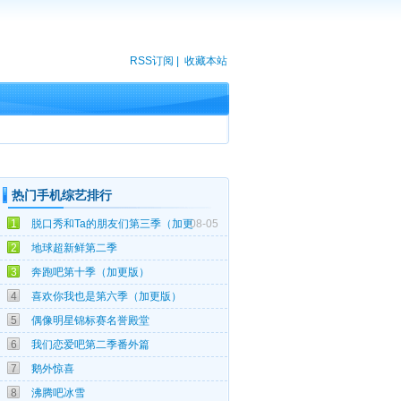
RSS订阅
|
收藏本站
热门手机综艺排行
1
脱口秀和Ta的朋友们第三季（加更
08-05
08-02
2
地球超新鲜第二季
08-01
3
奔跑吧第十季（加更版）
08-05
4
喜欢你我也是第六季（加更版）
02-16
5
偶像明星锦标赛名誉殿堂
12-17
6
我们恋爱吧第二季番外篇
04-21
7
鹅外惊喜
02-11
8
沸腾吧冰雪
05-16