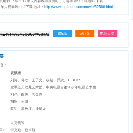
s手机电影”下载2017年央视春晚速度慢时，可选择“a67手机电影”下载。
017年央视春晚mp4下载 地址：
http://www.mp4cool.com/movie/52588.html
。
80s版
a67版
电影天堂
摘要
介绍：
表演者
刘涛、蒋欣、王子文、杨紫、乔欣、TFBOYS
空军蓝天幼儿艺术团、中央电视台银河少年电视艺术团
刘亮、白鸽、郭金杰
胡歌、王凯
蔡明、潘长江、潘斌龙
——
吉克隽逸
洋》
李克勤、蔡卓妍