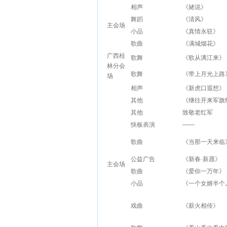
相声
《姥说》
舞蹈
《清风》
主会场
小品
《真情永驻》
歌曲
《满城烟花》
广西桂
歌舞
《歌从漓江来》
林分会
歌舞
《带上月光上路
场
相声
《新虎口遐想》
其他
《继往开来军旗
其他
致敬老红军
快板表演
——
歌曲
《当那一天来临
公益广告
《新春·新愿》
主会场
歌曲
《爱你一万年》
小品
《一个女婿半个
戏曲
《薪火相传》