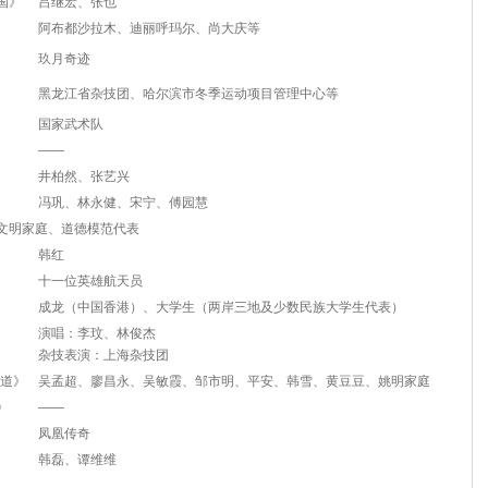
国》
吕继宏、张也
阿布都沙拉木、迪丽呼玛尔、尚大庆等
玖月奇迹
黑龙江省杂技团、哈尔滨市冬季运动项目管理中心等
国家武术队
——
井柏然、张艺兴
冯巩、林永健、宋宁、傅园慧
文明家庭、道德模范代表
韩红
十一位英雄航天员
成龙（中国香港）、大学生（两岸三地及少数民族大学生代表）
演唱：李玟、林俊杰
杂技表演：上海杂技团
味道》
吴孟超、廖昌永、吴敏霞、邹市明、平安、韩雪、黄豆豆、姚明家庭
》
——
凤凰传奇
韩磊、谭维维