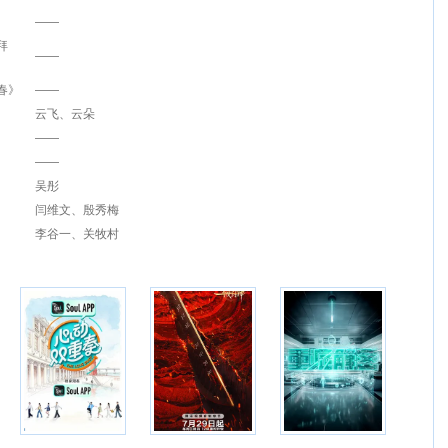
——
拜
——
春》
——
云飞、云朵
——
——
吴彤
闫维文、殷秀梅
李谷一、关牧村