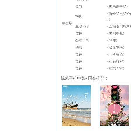
歌舞
《母亲是中华》
《海外华人华侨
快闪
年》
主会场
互动环节
《五福临门贺新
歌曲
《离别草原》
公益广告
《包住》
杂技
《双花争艳》
歌曲
《一片深情》
歌曲
《壮丽航程》
歌曲
《难忘今宵》
综艺手机电影- 同类推荐：