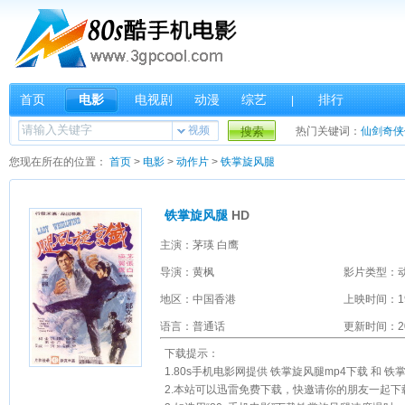
首页
电影
电视剧
动漫
综艺
排行
|
视频
搜索
热门关键词：
仙剑奇侠
您现在所在的位置：
首页
>
电影
>
动作片
>
铁掌旋风腿
铁掌旋风腿
HD
主演：茅瑛 白鹰
导演：黄枫
影片类型：
地区：中国香港
上映时间：1
语言：普通话
更新时间：202
下载提示：
1.80s手机电影网提供 铁掌旋风腿mp4下载 和
2.本站可以迅雷免费下载，快邀请你的朋友一起