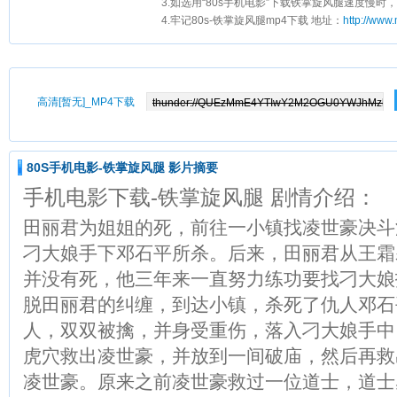
3.如选用“80s手机电影”下载铁掌旋风腿速度慢时，
4.牢记80s-铁掌旋风腿mp4下载 地址：
http://www
高清[暂无]_MP4下载
80S手机电影-铁掌旋风腿 影片摘要
手机电影下载-铁掌旋风腿 剧情介绍：
田丽君为姐姐的死，前往一小镇找凌世豪决斗
刁大娘手下邓石平所杀。后来，田丽君从王霜
并没有死，他三年来一直努力练功要找刁大娘
脱田丽君的纠缠，到达小镇，杀死了仇人邓石
人，双双被擒，并身受重伤，落入刁大娘手中
虎穴救出凌世豪，并放到一间破庙，然后再救
凌世豪。原来之前凌世豪救过一位道士，道士