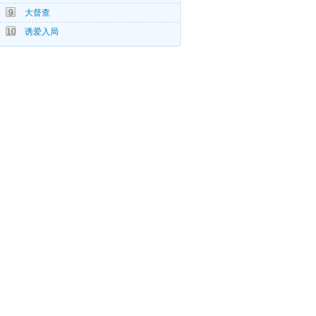
9
大督查
05-31
10
诱爱入局