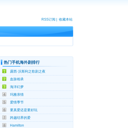
RSS订阅
|
收藏本站
热门手机海外剧排行
06-09
1
露西·沃斯利之歌剧之夜
06-03
2
血脉相承
03-21
3
海洋幻梦
05-07
4
玛雅亲情
07-07
5
爱情季节
02-06
6
要真爱还是要好玩
09-16
7
跨越结界的爱
03-12
8
Hamilton
03-12