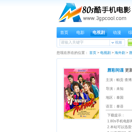
首页
电影
电视剧
动漫
视频
您现在所在的位置：
首页
>
电视剧
>
海外剧
>
唇彩间谍
更新
导演：未知
地区：泰国
语言：泰语
下载提示：
1.80s手机电
2.本站可以迅