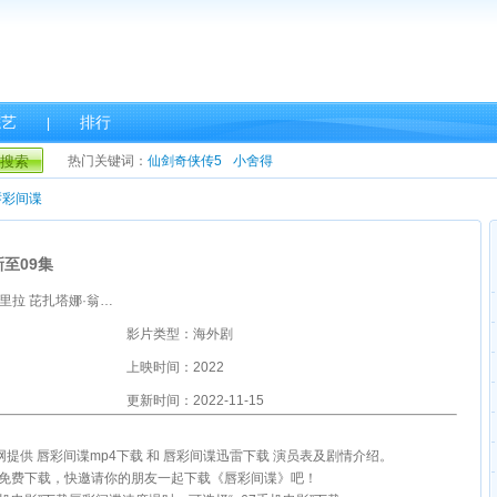
综艺
排行
|
搜索
热门关键词：
仙剑奇侠传5
小舍得
唇彩间谍
至09集
主演：帕贡·查博里拉 芘扎塔娜·翁沙纳塔纳辛 娜帕拉·吉拉威宋誊功 英迪帕·塔尼 坎娜楠·翁卡琼莱 卡文·英玛诺泰
影片类型：海外剧
上映时间：2022
更新时间：2022-11-15
影网提供 唇彩间谍mp4下载 和 唇彩间谍迅雷下载 演员表及剧情介绍。
雷免费下载，快邀请你的朋友一起下载《唇彩间谍》吧！