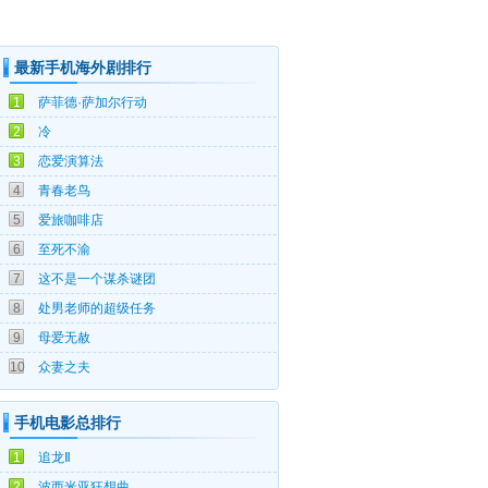
最新手机海外剧排行
08-07
1
萨菲德·萨加尔行动
08-06
2
冷
08-05
3
恋爱演算法
08-03
4
青春老鸟
07-27
5
爱旅咖啡店
07-20
6
至死不渝
07-14
7
这不是一个谋杀谜团
07-10
8
处男老师的超级任务
06-20
9
母爱无赦
06-14
10
众妻之夫
手机电影总排行
07-25
1
追龙Ⅱ
06-03
2
波西米亚狂想曲