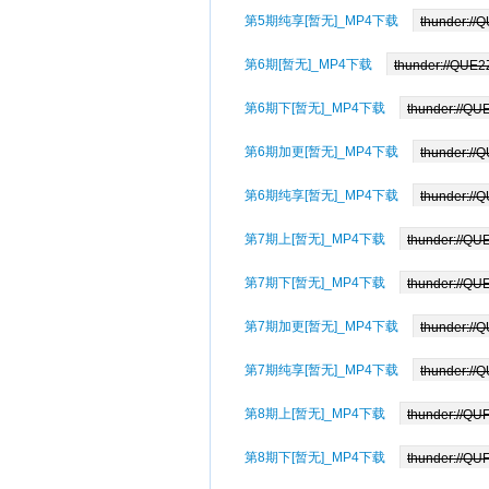
第5期纯享[暂无]_MP4下载
第6期[暂无]_MP4下载
第6期下[暂无]_MP4下载
第6期加更[暂无]_MP4下载
第6期纯享[暂无]_MP4下载
第7期上[暂无]_MP4下载
第7期下[暂无]_MP4下载
第7期加更[暂无]_MP4下载
第7期纯享[暂无]_MP4下载
第8期上[暂无]_MP4下载
第8期下[暂无]_MP4下载