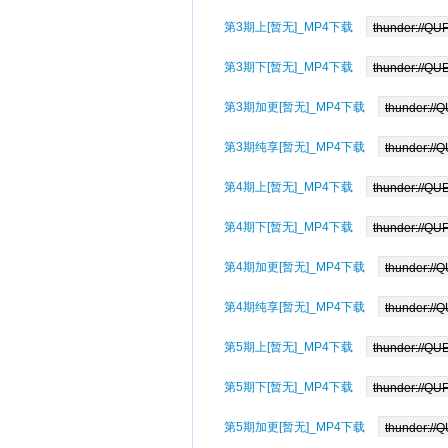
第3期上[暂无]_MP4下载
第3期下[暂无]_MP4下载
第3期加更[暂无]_MP4下载
第3期纯享[暂无]_MP4下载
第4期上[暂无]_MP4下载
第4期下[暂无]_MP4下载
第4期加更[暂无]_MP4下载
第4期纯享[暂无]_MP4下载
第5期上[暂无]_MP4下载
第5期下[暂无]_MP4下载
第5期加更[暂无]_MP4下载