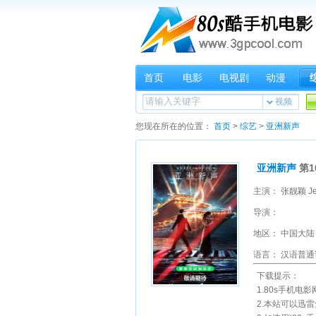
首页
电影
电视剧
动漫
视频
您现在所在的位置：
首页
>
综艺
>
亚洲新声
亚洲新声
第1
主演： 张靓颖 Jes
导演：
地区： 中国大陆
语言： 汉语普通
下载提示：
1.80s手机电
2.本站可以迅