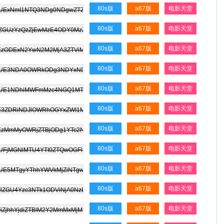
80s版
a67版
电影天堂
80s版
a67版
电影天堂
80s版
a67版
电影天堂
80s版
a67版
电影天堂
80s版
a67版
电影天堂
80s版
a67版
电影天堂
80s版
a67版
电影天堂
80s版
a67版
电影天堂
80s版
a67版
电影天堂
80s版
a67版
电影天堂
80s版
a67版
电影天堂