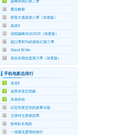
3
超棒的我们第二季
08-07
4
重症解密
08-07
5
密室大逃脱第八季（加更版）
08-07
6
血战X
08-07
7
说唱巅峰对决2026（加更版）
08-07
8
脱口秀和Ta的朋友们第三季
08-07
9
Stand BI Me
08-07
10
喜欢你我也是第六季（加更版）
手机电影总排行
07-25
1
追龙Ⅱ
06-03
2
波西米亚狂想曲
06-22
3
未来的你
05-20
4
比悲伤更悲伤的故事台版
04-15
5
王牌对王牌第四季
05-07
6
惊奇队长电影
05-18
7
一场遇见爱情的旅行
09-19