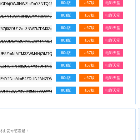
80s版
a67版
电影天堂
80s版
a67版
电影天堂
80s版
a67版
电影天堂
80s版
a67版
电影天堂
80s版
a67版
电影天堂
80s版
a67版
电影天堂
80s版
a67版
电影天堂
80s版
a67版
电影天堂
将由爱奇艺发起！