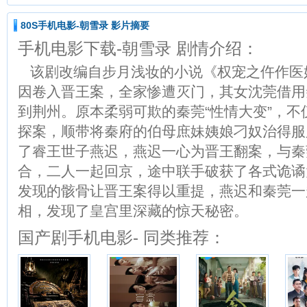
80S手机电影-朝雪录 影片摘要
手机电影下载-朝雪录 剧情介绍：
该剧改编自步月浅妆的小说《权宠之仵作医
因卷入晋王案，全家惨遭灭门，其女沈莞借用
到荆州。原本柔弱可欺的秦莞“性情大变”，
探案，顺带将秦府的伯母庶妹姨娘刁奴治得服
了睿王世子燕迟，燕迟一心为晋王翻案，与秦
合，二人一起回京，途中联手破获了各式诡谲
发现的骸骨让晋王案得以重提，燕迟和秦莞一
相，发现了皇宫里深藏的惊天秘密。
国产剧手机电影- 同类推荐：