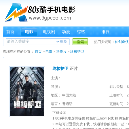
首页
电影
电视剧
动漫
综艺
排行
|
视频
搜索
热门关键词：
仙剑奇侠
您现在所在的位置：
首页
>
电影
>
动作片
>
终极护卫
终极护卫
正片
主演：
导演：
影片类型：
地区： 中国大陆
上映时间：2
语言： 普通话
更新时间：202
下载提示：
1.80s手机电影网提供 终极护卫mp4下载 和 终
2.本站可以迅雷免费下载，快邀请你的朋友一起下