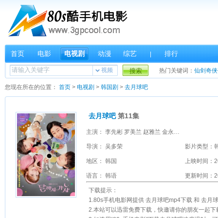
首页
电影
电视剧
动漫
综艺
排行
|
视频
搜索
热门关键词：
仙剑奇侠
您现在所在的位置：
首页
>
电视剧
>
韩国剧
>
去月球吧
去月球吧
第11集
主演： 李先彬 罗美兰 赵雅兰 金永大 章昊 姜泰伍 郑恩地 卢正义 姜惠元
导演： 吴多荣
影片类型：
地区： 韩国
上映时间：2
语言： 韩语
更新时间：202
下载提示：
1.80s手机电影网提供 去月球吧mp4下载 和 去
2.本站可以迅雷免费下载，快邀请你的朋友一起下