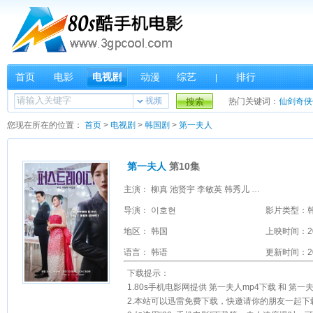
首页
电影
电视剧
动漫
综艺
排行
|
视频
搜索
热门关键词：
仙剑奇侠
您现在所在的位置：
首页
>
电视剧
>
韩国剧
>
第一夫人
第一夫人
第10集
主演： 柳真 池贤宇 李敏英 韩秀儿 申素率 金基邦 吴胜恩
导演： 이호현
影片类型：
地区： 韩国
上映时间：2
语言： 韩语
更新时间：202
下载提示：
1.80s手机电影网提供 第一夫人mp4下载 和 第
2.本站可以迅雷免费下载，快邀请你的朋友一起下