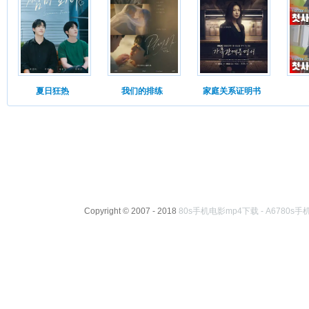
夏日狂热
我们的排练
家庭关系证明书
Copyright © 2007 - 2018
80s手机电影mp4下载 - A6780s