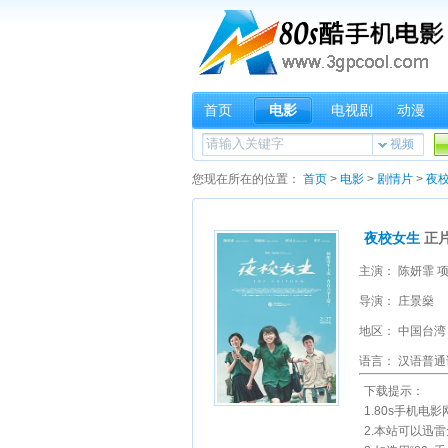
首页
电影
电视剧
动漫
视频
您现在所在的位置：
首页
>
电影
>
剧情片
>
夜
夜校女生
正
导演： 庄景燊
地区： 中国台湾
语言： 汉语普通
下载提示：
1.80s手机电
2.本站可以迅