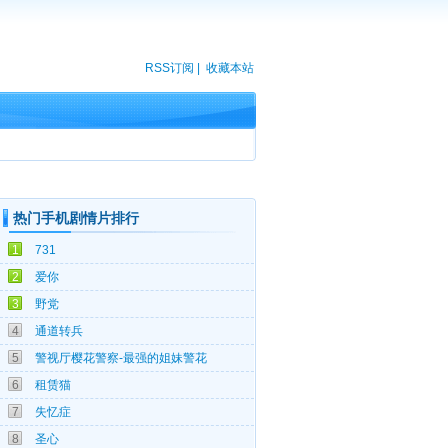
RSS订阅
|
收藏本站
热门手机剧情片排行
09-22
1
731
10-12
2
爱你
06-24
3
野党
05-11
4
通道转兵
06-07
5
警视厅樱花警察-最强的姐妹警花
01-02
6
租赁猫
05-13
7
失忆症
02-25
8
圣心
03-12