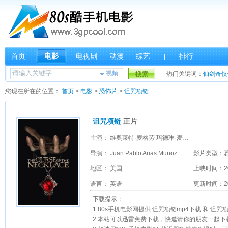
首页
电影
电视剧
动漫
综艺
排行
|
视频
搜索
热门关键词：
仙剑奇侠
您现在所在的位置：
首页
>
电影
>
恐怖片
>
诅咒项链
诅咒项链
正片
主演： 维奥莱特·麦格劳 玛德琳·麦格劳 亨利·托马斯 莎拉·林德 罗马·玛菲娅 菲利斯·索利斯 雅各布·莫兰 克里斯蒂娜·摩尔 Archer Anderson Amato D'Apolito Connor Hammond 马特·福勒 丹妮拉·麦斯米兰 阿里·阿夫沙尔 Brynne Kurland 罗琳·约克 Charlotte Haynes Hazzard Tony Panterra Johnny Afshar Madeleine Curry
导演： Juan Pablo Arias Munoz
影片类型：
地区： 美国
上映时间：2
语言： 英语
更新时间：202
下载提示：
1.80s手机电影网提供 诅咒项链mp4下载 和 诅
2.本站可以迅雷免费下载，快邀请你的朋友一起下