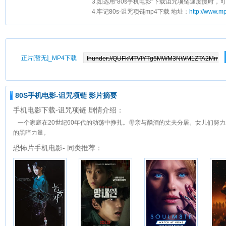
3.如选用“80s手机电影”下载诅咒项链速度慢时，可
4.牢记80s-诅咒项链mp4下载 地址：
http://www.m
正片[暂无]_MP4下载
80S手机电影-诅咒项链 影片摘要
手机电影下载-诅咒项链 剧情介绍：
一个家庭在20世纪60年代的动荡中挣扎。母亲与酗酒的丈夫分居。女儿们努
的黑暗力量。
恐怖片手机电影- 同类推荐：