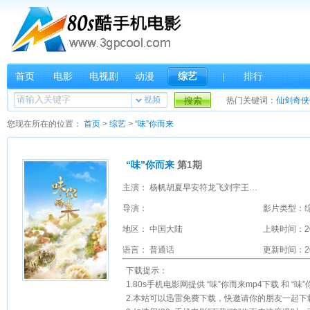
首页
电影
电视剧
动漫
综艺
排行
|
视频
搜索
热门关键词：
仙剑奇侠
您现在所在的位置：
首页
>
综艺
>
“味”你而来
“味”你而来
第1期
主演： 杨帆胡夏早安符龙飞刘宇王赫野
导演：
影片类型：
地区： 中国大陆
上映时间：2
语言： 普通话
更新时间：202
下载提示：
1.80s手机电影网提供 “味”你而来mp4下载 和 
2.本站可以迅雷免费下载，快邀请你的朋友一起下