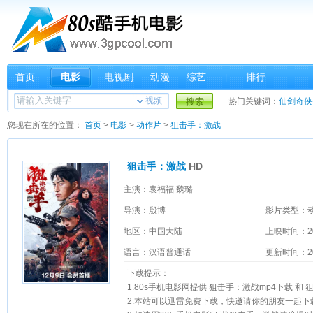
首页
电影
电视剧
动漫
综艺
排行
|
视频
搜索
热门关键词：
仙剑奇侠
您现在所在的位置：
首页
>
电影
>
动作片
>
狙击手：激战
狙击手：激战
HD
主演：袁福福 魏璐
导演：殷博
影片类型：
地区：中国大陆
上映时间：2
语言：汉语普通话
更新时间：202
下载提示：
1.80s手机电影网提供 狙击手：激战mp4下载 和 
2.本站可以迅雷免费下载，快邀请你的朋友一起