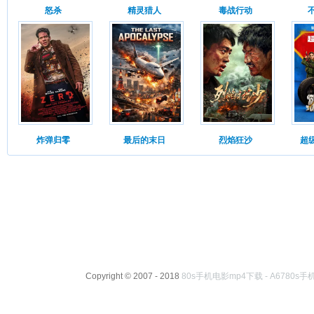
怒杀
精灵猎人
毒战行动
炸弹归零
最后的末日
烈焰狂沙
超级
Copyright © 2007 - 2018
80s手机电影mp4下载 - A6780s