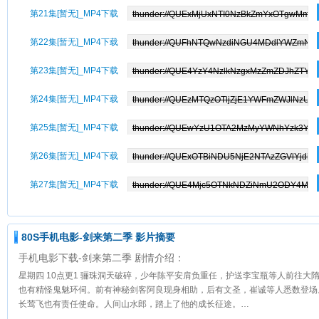
第21集[暂无]_MP4下载
第22集[暂无]_MP4下载
第23集[暂无]_MP4下载
第24集[暂无]_MP4下载
第25集[暂无]_MP4下载
第26集[暂无]_MP4下载
第27集[暂无]_MP4下载
80S手机电影-剑来第二季 影片摘要
手机电影下载-剑来第二季 剧情介绍：
星期四 10点更1 骊珠洞天破碎，少年陈平安肩负重任，护送李宝瓶等人前往
也有精怪鬼魅环伺。前有神秘剑客阿良现身相助，后有文圣，崔诚等人悉数登场
长莺飞也有责任使命。人间山水郎，踏上了他的成长征途。…