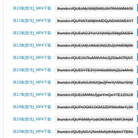
第10集[暂无]_MP4下载
第11集[暂无]_MP4下载
第12集[暂无]_MP4下载
第13集[暂无]_MP4下载
第14集[暂无]_MP4下载
第15集[暂无]_MP4下载
第16集[暂无]_MP4下载
第17集[暂无]_MP4下载
第18集[暂无]_MP4下载
第19集[暂无]_MP4下载
第20集[暂无]_MP4下载