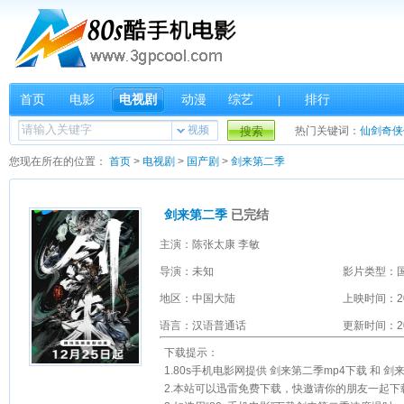
首页
电影
电视剧
动漫
综艺
排行
|
视频
搜索
热门关键词：
仙剑奇侠
您现在所在的位置：
首页
>
电视剧
>
国产剧
>
剑来第二季
剑来第二季
已完结
主演：陈张太康 李敏
导演：未知
影片类型：
地区：中国大陆
上映时间：2
语言：汉语普通话
更新时间：202
下载提示：
1.80s手机电影网提供 剑来第二季mp4下载 和
2.本站可以迅雷免费下载，快邀请你的朋友一起