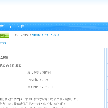
综艺
排行
|
搜索
热门关键词：
仙剑奇侠传5
小舍得
池中物
16集
主演：张欣尧 苏梦迪 高名扬 夏若妍 孟西 吴芊妤 曹博
影片类型：国产剧
上映时间：2026
更新时间：2026-01-13
影网提供 池中物mp4下载 和 池中物迅雷下载 演员表及剧情介绍。
雷免费下载，快邀请你的朋友一起下载《池中物》吧！