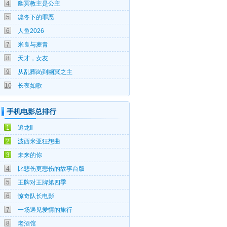
4
幽冥教主是公主
08-06
5
凛冬下的罪恶
08-06
6
人鱼2026
08-06
7
米良与麦青
08-06
8
天才，女友
08-06
9
从乱葬岗到幽冥之主
08-06
10
长夜如歌
手机电影总排行
07-25
1
追龙Ⅱ
06-03
2
波西米亚狂想曲
06-22
3
未来的你
05-20
4
比悲伤更悲伤的故事台版
04-15
5
王牌对王牌第四季
05-07
6
惊奇队长电影
05-18
7
一场遇见爱情的旅行
09-19
8
老酒馆
09-10