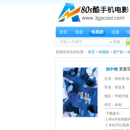
首页
电影
电视剧
动漫
视频
您现在所在的位置：
首页
>
电视剧
>
国产剧
>
池中物
更新至
导演：李亚东
地区：中国大陆
语言：未知
下载提示：
1.80s手机电
2.本站可以迅