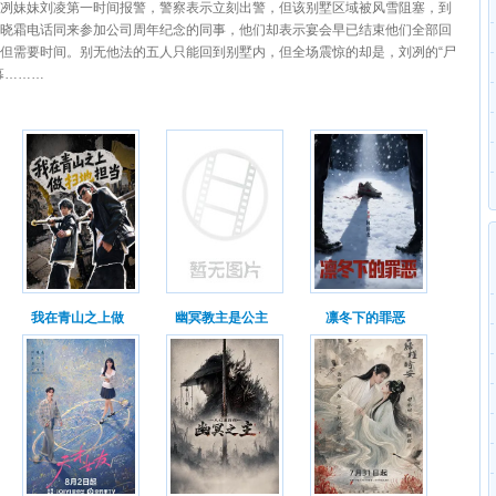
冽妹妹刘凌第一时间报警，警察表示立刻出警，但该别墅区域被风雪阻塞，到
晓霜电话同来参加公司周年纪念的同事，他们却表示宴会早已结束他们全部回
但需要时间。别无他法的五人只能回到别墅内，但全场震惊的却是，刘冽的“尸
幕………
我在青山之上做
幽冥教主是公主
凛冬下的罪恶