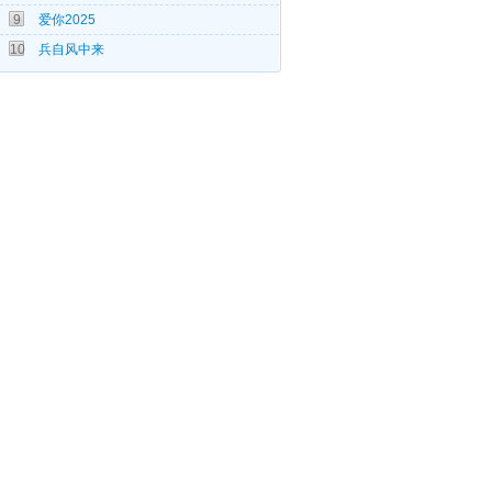
9
爱你2025
08-06
10
兵自风中来