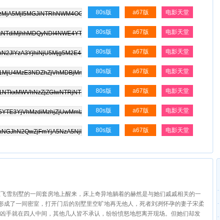
80s版
a67版
电影天堂
80s版
a67版
电影天堂
80s版
a67版
电影天堂
80s版
a67版
电影天堂
80s版
a67版
电影天堂
80s版
a67版
电影天堂
80s版
a67版
电影天堂
却在飞雪别墅的一间套房地上醒来，床上奇异地躺着的赫然是与她们戚戚相关的一
锁形成了一间密室，打开门后的别墅里空旷地再无他人，死者刘冽怀孕的妻子宋柔
凶手就在四人中间，其他几人皆不承认，纷纷愤怒地想离开现场。但她们却发