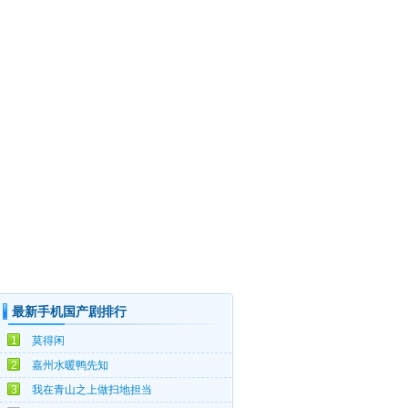
最新手机国产剧排行
08-06
1
莫得闲
08-06
2
嘉州水暖鸭先知
08-06
3
我在青山之上做扫地担当
08-06