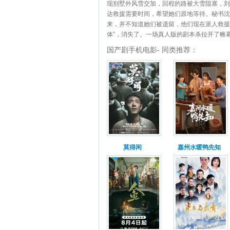
现别墅外风雪交加，回程的路被大雪阻塞，刘
达救援需要时间，希望她们原地等待。秘书沈
来，并不知道她们被遗留，他们现在派人救援
体”，消失了。一场真人版的剧本杀拉开了帷
国产剧手机电影- 同类推荐：
莫得闲
嘉州水暖鸭先知