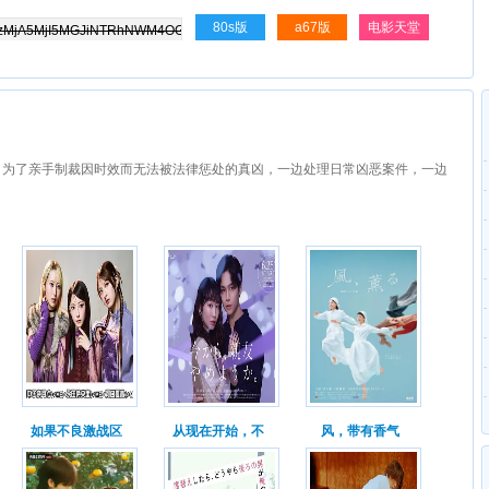
80s版
a67版
电影天堂
，为了亲手制裁因时效而无法被法律惩处的真凶，一边处理日常凶恶案件，一边
如果不良激战区
从现在开始，不
风，带有香气