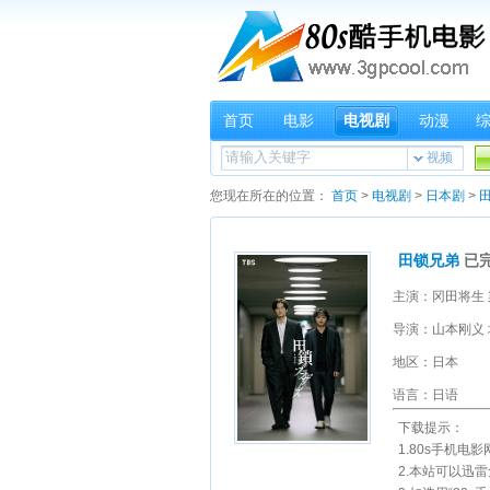
首页
电影
电视剧
动漫
视频
您现在所在的位置：
首页
>
电视剧
>
日本剧
>
田锁兄弟
已
导演：山本刚义 
地区：日本
语言：日语
下载提示：
1.80s手机电
2.本站可以迅