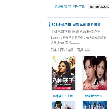
第10集[暂无]_MP4下载
80S手机电影-田锁兄弟 影片摘要
手机电影下载-田锁兄弟 剧情介绍：
31年前父母被杀的兄弟俩，长大后成为警察
追查过去的真相………
日本剧手机电影- 同类推荐：
八神瑛子：上野
致亲爱的丈夫~