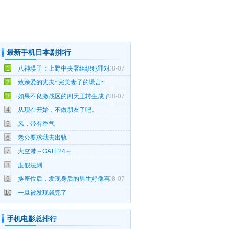
最新手机日本剧排行
1
八神瑛子：上野中央署组织犯罪对
08-07
08-07
2
致亲爱的丈夫~完美妻子的谎言~
3
如果不良激战区的四天王转生成了
08-07
08-07
4
从现在开始，不做朋友了吧。
08-07
5
风，带有香气
08-07
6
老公要求我去出轨
08-07
7
大空港～GATE24～
08-07
8
度假法则
9
换座位后，发现身后的男生好像喜
08-07
08-07
10
一旦被发现就完了
手机电影总排行
07-25