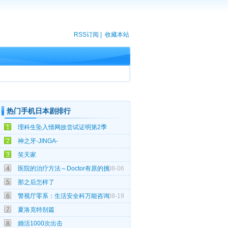
RSS订阅
|
收藏本站
热门手机日本剧排行
06-18
1
理科生坠入情网故尝试证明第2季
04-26
2
神之牙-JINGA-
02-11
3
笑天家
4
医院的治疗方法～Doctor有原的挑
08-06
06-30
5
那之后怎样了
6
警视厅零系：生活安全科万能咨询
08-19
12-25
7
夏洛克特别篇
02-29
8
婚活1000次出击
12-02