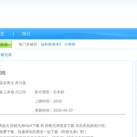
综艺
排行
|
搜索
热门关键词：
仙剑奇侠传5
小舍得
田锁兄弟
完结
主演：冈田将生 染谷将太 井川遥 中条あやみ 宫近海斗 岸谷五朗 赤间麻里子 内田慈 池下重大 神楽健介 饭尾和树 仙道敦子 长江英和
坂上卓哉 川口结
影片类型：日本剧
上映时间：2026
更新时间：2026-06-20
影网提供 田锁兄弟mp4下载 和 田锁兄弟迅雷下载 演员表及剧情介绍。
雷免费下载，快邀请你的朋友一起下载《田锁兄弟》吧！