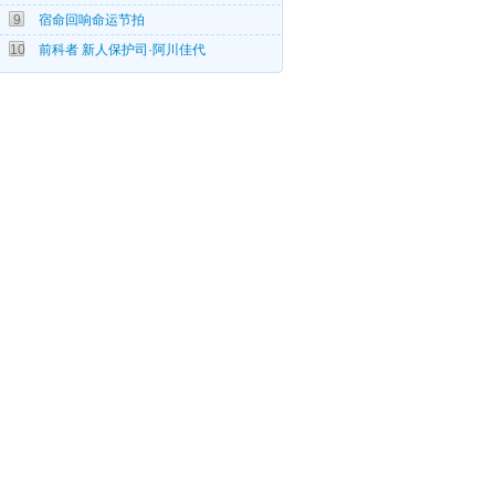
9
宿命回响命运节拍
08-27
10
前科者 新人保护司·阿川佳代