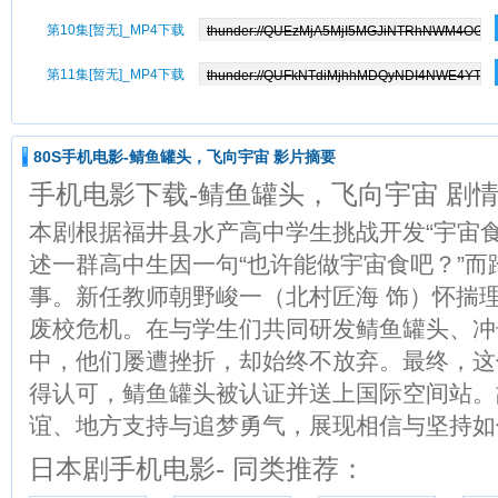
第10集[暂无]_MP4下载
第11集[暂无]_MP4下载
80S手机电影-鲭鱼罐头，飞向宇宙 影片摘要
手机电影下载-鲭鱼罐头，飞向宇宙 剧
本剧根据福井县水产高中学生挑战开发“宇宙
述一群高中生因一句“也许能做宇宙食吧？”
事。新任教师朝野峻一（北村匠海 饰）怀揣
废校危机。在与学生们共同研发鲭鱼罐头、冲
中，他们屡遭挫折，却始终不放弃。最终，这
得认可，鲭鱼罐头被认证并送上国际空间站。
谊、地方支持与追梦勇气，展现相信与坚持如
日本剧手机电影- 同类推荐：