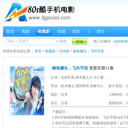
首页
电影
电视剧
动漫
综艺
排行
|
视频
搜索
热门关键词：
仙剑奇侠
您现在所在的位置：
首页
>
电视剧
>
日本剧
>
鲭鱼罐头，飞向宇宙
鲭鱼罐头，飞向宇宙
更新至第11集
主演：北村匠海 神木隆之介 出口夏希 黑崎煌代 伊东苍 山下永玖 西本马玲 Marin Nishimoto 夏目透羽 川端結愛 荒川良良 八岛智人 三宅弘城 村川绘梨 佐户井贤太 熊切朝美 吉本实由 迫田孝也 成膳任 铃木浩介
导演：铃木雅之 西冈和宏 高桥洋人
影片类型：
地区：日本
上映时间：2
语言：日语
更新时间：202
下载提示：
1.80s手机电影网提供 鲭鱼罐头，飞向宇宙mp4下载 和 
2.本站可以迅雷免费下载，快邀请你的朋友一起