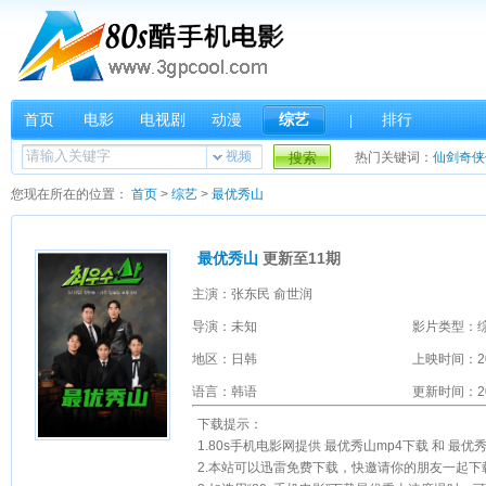
首页
电影
电视剧
动漫
综艺
排行
|
视频
搜索
热门关键词：
仙剑奇侠
您现在所在的位置：
首页
>
综艺
>
最优秀山
最优秀山
更新至11期
主演：张东民 俞世润
导演：未知
影片类型：
地区：日韩
上映时间：2
语言：韩语
更新时间：202
下载提示：
1.80s手机电影网提供 最优秀山mp4下载 和 最
2.本站可以迅雷免费下载，快邀请你的朋友一起下