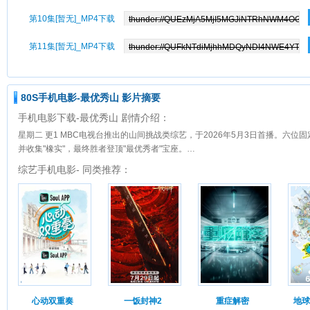
第10集[暂无]_MP4下载
第11集[暂无]_MP4下载
80S手机电影-最优秀山 影片摘要
手机电影下载-最优秀山 剧情介绍：
星期二 更1 MBC电视台推出的山间挑战类综艺，于2026年5月3日首播。六
并收集"橡实"，最终胜者登顶"最优秀者"宝座。…
综艺手机电影- 同类推荐：
心动双重奏
一饭封神2
重症解密
地球