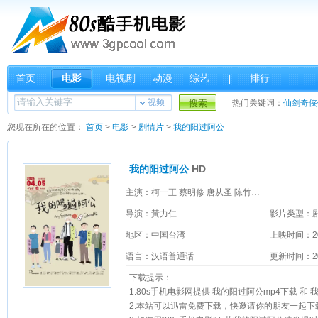
首页
电影
电视剧
动漫
综艺
排行
|
视频
搜索
热门关键词：
仙剑奇侠
您现在所在的位置：
首页
>
电影
>
剧情片
>
我的阳过阿公
我的阳过阿公
HD
主演：柯一正 蔡明修 唐从圣 陈竹升 孔令元 葛丞 李宜儒 阮安妮
导演：黃力仁
影片类型：
地区：中国台湾
上映时间：2
语言：汉语普通话
更新时间：202
下载提示：
1.80s手机电影网提供 我的阳过阿公mp4下载 和 
2.本站可以迅雷免费下载，快邀请你的朋友一起