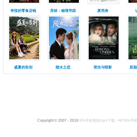
奇怪的零食店钱
异林：秘境寻踪
废用身
盛夏的告别
陵水之恋
荣光与暗影
胚胎
Copyright © 2007 - 2018
80s手机电影mp4下载 - A6780s