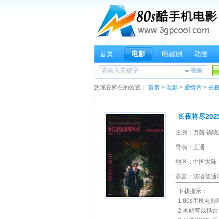
首页
电影
电视剧
动漫
视频
您现在所在的位置：
首页
>
电影
>
爱情片
>
长夜
长夜将尽202
导演：王通
地区：中国大陆
语言：汉语普通
下载提示：
1.80s手机电影
2.本站可以迅