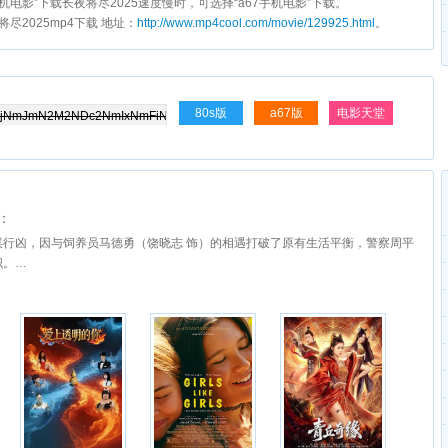
s手机电影”下载长夜将尽2025速度慢时，可选择“a67手机电影”下载。
夜将尽2025mp4下载 地址：
http://www.mp4cool.com/movie/129925.html
。
80s版
a67版
电影天堂
：
谋行凶，因与饲养员马德勇（饶晓志 饰）的相遇打破了原有生活平衡，警察周平
织。…