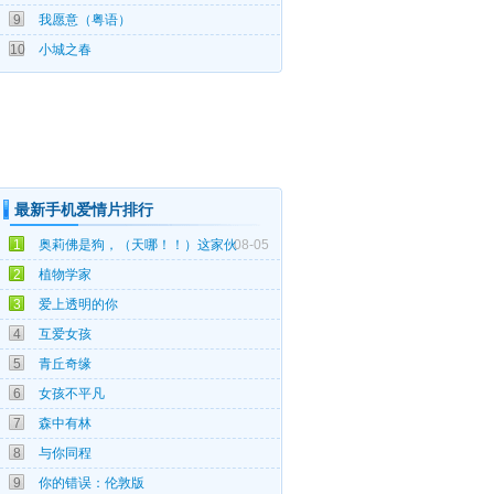
9
我愿意（粤语）
11-19
10
小城之春
最新手机爱情片排行
1
奥莉佛是狗，（天哪！！）这家伙
08-05
07-21
2
植物学家
07-20
3
爱上透明的你
07-17
4
互爱女孩
07-07
5
青丘奇缘
07-02
6
女孩不平凡
06-30
7
森中有林
06-26
8
与你同程
06-19
9
你的错误：伦敦版
06-14