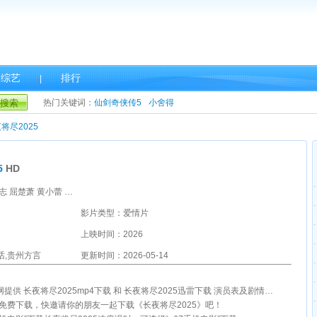
综艺
排行
|
搜索
热门关键词：
仙剑奇侠传5
小舍得
将尽2025
5
HD
主演：万茜 饶晓志 屈楚萧 黄小蕾 赵梓冲 孙庆昌 国义骞 欧剑宇 廖拟 赵成顺 任杰 钟远林 邓钢 刘军 徐千千 麻明
影片类型：爱情片
上映时间：2026
话,贵州方言
更新时间：2026-05-14
网提供 长夜将尽2025mp4下载 和 长夜将尽2025迅雷下载 演员表及剧情介绍。
雷免费下载，快邀请你的朋友一起下载《长夜将尽2025》吧！