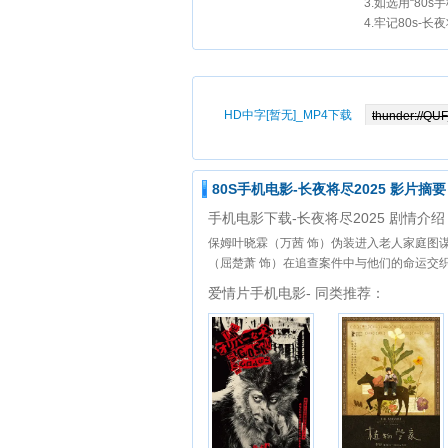
3.如选用“80
4.牢记80s-长
HD中字[暂无]_MP4下载
80S手机电影-长夜将尽2025 影片摘要
手机电影下载-长夜将尽2025 剧情介绍
保姆叶晓霖（万茜 饰）伪装进入老人家庭图
（屈楚萧 饰）在追查案件中与他们的命运交
爱情片手机电影- 同类推荐：