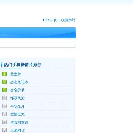
RSS订阅
|
收藏本站
热门手机爱情片排行
02-03
1
爱之舞
06-15
2
恋恋笔记本
10-06
3
盲宅异梦
05-13
4
怀孕风波
05-06
5
平场之月
05-14
6
爱情诅咒
01-27
7
蛮荒的童话
06-22
8
未来的你
12-25