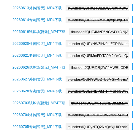
20260613外传[暂无]_MP4下载
20260614专访[暂无]_MP4下载
20260619试炼场[暂无]_MP4下载
20260620外传[暂无]_MP4下载
20260621专访[暂无]_MP4下载
20260626试炼场[暂无]_MP4下载
20260627外传[暂无]_MP4下载
20260628专访[暂无]_MP4下载
20260703试炼场[暂无]_MP4下载
20260704外传[暂无]_MP4下载
20260705专访[暂无]_MP4下载