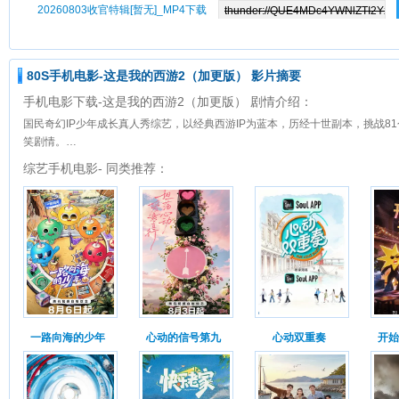
20260803收官特辑[暂无]_MP4下载
80S手机电影-这是我的西游2（加更版） 影片摘要
手机电影下载-这是我的西游2（加更版） 剧情介绍：
国民奇幻IP少年成长真人秀综艺，以经典西游IP为蓝本，历经十世副本，挑战8
笑剧情。…
综艺手机电影- 同类推荐：
一路向海的少年
心动的信号第九
心动双重奏
开始