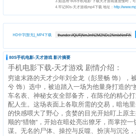
3.如选用“80s手机电影”下载天才游戏速度慢时，可
4.牢记80s-天才游戏mp4下载 地址：
http://www.m
HD中字[暂无]_MP4下载
80S手机电影-天才游戏 影片摘要
手机电影下载-天才游戏 剧情介绍：
穷途末路的天才少年刘全龙（彭昱畅 饰），
兮 饰）选中，被迫踏入一场为他量身打造的“
车名表、神秘女友全部备齐，在陈伦的精心打
配人生。这场表面上各取所需的交易，暗地里
的快感喂大了野心，贪婪的目光开始盯上原主
顺的“猎物”，开始在暗处亮出獠牙，而掌控一
谋。无名的尸体、操控与反噬、扮演与沉沦，