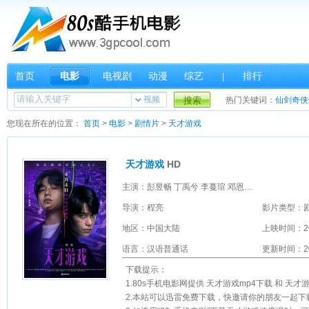
首页
电影
电视剧
动漫
综艺
排行
|
视频
搜索
热门关键词：
仙剑奇侠
您现在所在的位置：
首页
>
电影
>
剧情片
>
天才游戏
天才游戏
HD
主演：彭昱畅 丁禹兮 李蔓瑄 邓恩熙 侯雯元
导演：程亮
影片类型：
地区：中国大陆
上映时间：2
语言：汉语普通话
更新时间：202
下载提示：
1.80s手机电影网提供 天才游戏mp4下载 和 天
2.本站可以迅雷免费下载，快邀请你的朋友一起下