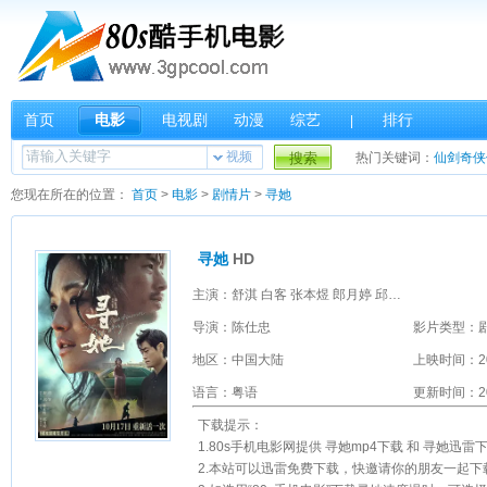
首页
电影
电视剧
动漫
综艺
排行
|
视频
搜索
热门关键词：
仙剑奇侠
您现在所在的位置：
首页
>
电影
>
剧情片
>
寻她
寻她
HD
主演：舒淇 白客 张本煜 郎月婷 邱天 茂涛 恬妞 袁祥仁 邵伟桐 吴佳尼 李相炫 张一心
导演：陈仕忠
影片类型：
地区：中国大陆
上映时间：2
语言：粤语
更新时间：202
下载提示：
1.80s手机电影网提供 寻她mp4下载 和 寻她迅
2.本站可以迅雷免费下载，快邀请你的朋友一起下