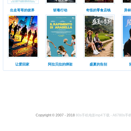
出走哥哥的彼界
斩毒行动
奇怪的零食店钱
异林
让爱回家
阿拉贝拉的绑架
盛夏的告别
Copyright © 2007 - 2018
80s手机电影mp4下载 - A6780s