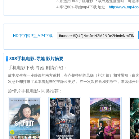
3.如选用“80s手机电影”下载寻她速度慢时，可选择
4.牢记80s-寻她mp4下载 地址：
http://www.mp4co
HD中字[暂无]_MP4下载
80S手机电影-寻她 影片摘要
手机电影下载-寻她 剧情介绍：
故事发生在一座静谧的南方蔗村，齐齐整整的陈凤娣（舒淇 饰）和甘耀祖（白客
次意外却打破了原本看起来的宁静和美好 。在一次次挫折和变故中，陈凤娣开
剧情片手机电影- 同类推荐：