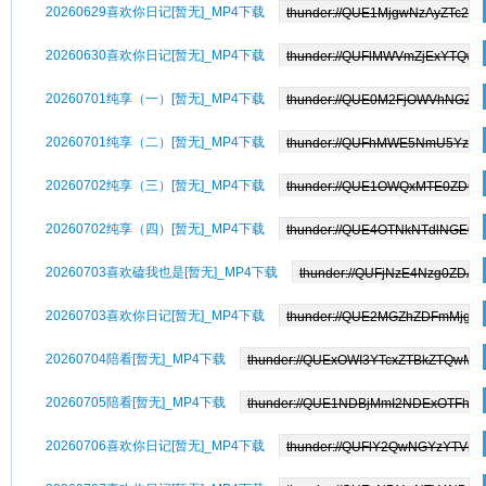
20260629喜欢你日记[暂无]_MP4下载
20260630喜欢你日记[暂无]_MP4下载
20260701纯享（一）[暂无]_MP4下载
20260701纯享（二）[暂无]_MP4下载
20260702纯享（三）[暂无]_MP4下载
20260702纯享（四）[暂无]_MP4下载
20260703喜欢磕我也是[暂无]_MP4下载
20260703喜欢你日记[暂无]_MP4下载
20260704陪看[暂无]_MP4下载
20260705陪看[暂无]_MP4下载
20260706喜欢你日记[暂无]_MP4下载