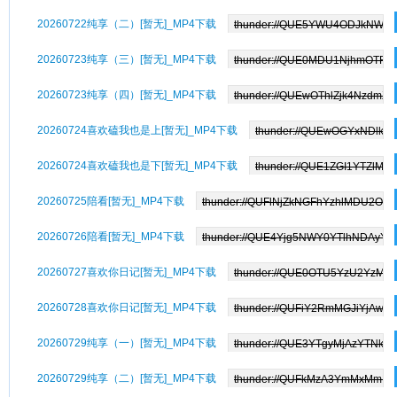
20260722纯享（二）[暂无]_MP4下载
20260723纯享（三）[暂无]_MP4下载
20260723纯享（四）[暂无]_MP4下载
20260724喜欢磕我也是上[暂无]_MP4下载
20260724喜欢磕我也是下[暂无]_MP4下载
20260725陪看[暂无]_MP4下载
20260726陪看[暂无]_MP4下载
20260727喜欢你日记[暂无]_MP4下载
20260728喜欢你日记[暂无]_MP4下载
20260729纯享（一）[暂无]_MP4下载
20260729纯享（二）[暂无]_MP4下载