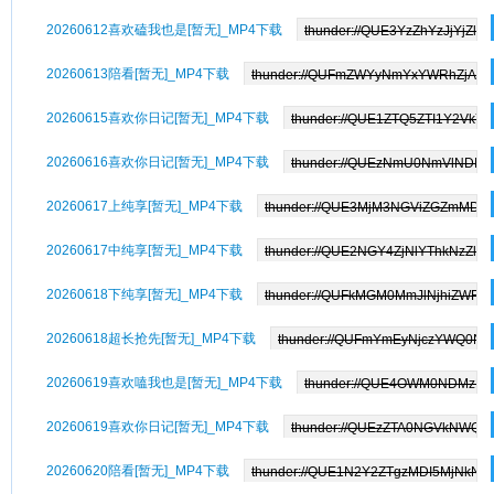
20260612喜欢磕我也是[暂无]_MP4下载
20260613陪看[暂无]_MP4下载
20260615喜欢你日记[暂无]_MP4下载
20260616喜欢你日记[暂无]_MP4下载
20260617上纯享[暂无]_MP4下载
20260617中纯享[暂无]_MP4下载
20260618下纯享[暂无]_MP4下载
20260618超长抢先[暂无]_MP4下载
20260619喜欢嗑我也是[暂无]_MP4下载
20260619喜欢你日记[暂无]_MP4下载
20260620陪看[暂无]_MP4下载