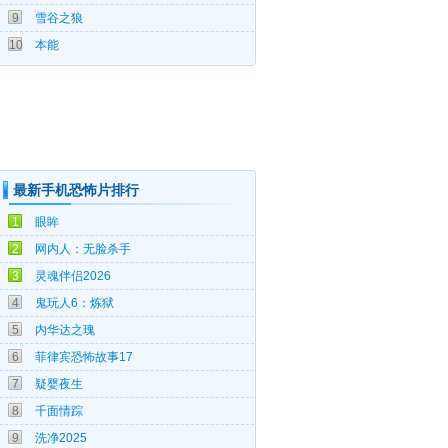
9
雪谷之狼
09-09
10
本能
最新手机恐怖片排行
08-07
1
眼眸
08-07
2
网内人：无脸杀手
08-05
3
灵魂伴侣2026
08-05
4
鬼玩人6：炼狱
08-04
5
内华达之瑰
08-03
6
菲律宾恐怖故事17
08-03
7
疑婴夜生
08-03
8
千面情踪
08-01
9
洗净2025
07-31