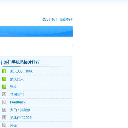
RSS订阅
|
收藏本站
热门手机恐怖片排行
08-05
1
鬼玩人6：炼狱
07-31
2
消失的人
07-31
3
强迫
10-31
4
异国阴宅
03-12
5
Feedback
07-04
6
大伯：殤胎祭
08-05
7
灵魂伴侣2026
04-01
8
外壳
10-11