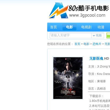
首页
电影
电视剧
动漫
视频
您现在所在的位置：
首页
>
电影
>
恐怖片
>
无
无影医魂
HD
导演：Kou Dara
地区：柬埔寨
语言：高棉语
下载提示：
1.80s手机电
2.本站可以迅