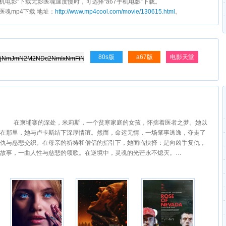
s手机电影”下载无影医魂速度慢时，可选择“a67手机电影”下载。
影医魂mp4下载 地址：
http://www.mp4cool.com/movie/130615.html
。
80s版
a67版
电影天堂
。 在柬埔寨的深处，米莉斯，一个贫寒家庭的女孩，怀揣着医者之梦。她以
在那里，她与卢卡斯结下深厚情谊。然而，命运无情，一场肇事逃逸，夺走了
仇与慈悲交织。在母亲的祈祷和僧侣的指引下，她面临抉择：是向凶手复仇，
故事，一曲人性与慈悲的颂歌。在逆境中，灵魂的光芒永不熄灭。…