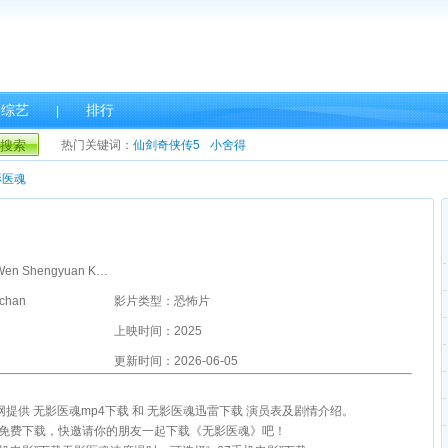
综艺
排行
|
搜索
热门关键词：
仙剑奇侠传5
小舍得
影医魂
主演：Ji Zrong Wen Shengyuan Keo Sinak
chan
影片类型：恐怖片
上映时间：2025
更新时间：2026-06-05
影网提供 无影医魂mp4下载 和 无影医魂迅雷下载 演员表及剧情介绍。
雷免费下载，快邀请你的朋友一起下载《无影医魂》吧！