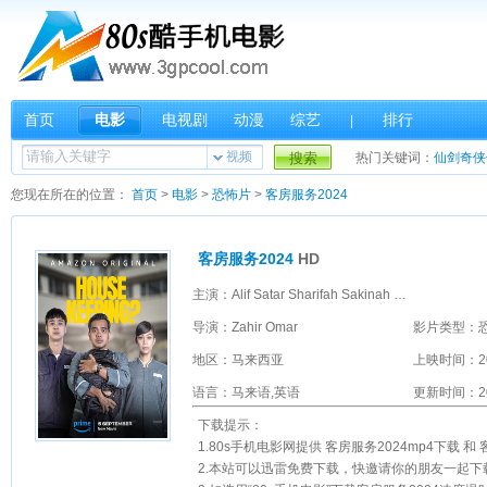
首页
电影
电视剧
动漫
综艺
排行
|
视频
搜索
热门关键词：
仙剑奇侠
您现在所在的位置：
首页
>
电影
>
恐怖片
>
客房服务2024
客房服务2024
HD
主演：Alif Satar Sharifah Sakinah 吕杨 Shiqin Kamal Norreen Iman Khir Rahman Josiah Hogan Pablo Amirul Didie Alias Ropie Maria Farida Angeline Tan Joanne Kam Radhi Khalid Sabrina Ali Vikar Deen Maideen
导演：Zahir Omar
影片类型：
地区：马来西亚
上映时间：2
语言：马来语,英语
更新时间：202
下载提示：
1.80s手机电影网提供 客房服务2024mp4下载 和 
2.本站可以迅雷免费下载，快邀请你的朋友一起下载