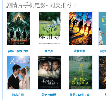
剧情片手机电影- 同类推荐：
异林：秘境寻踪
废用身
让爱回家
阿拉
陵水之恋
荣光与暗影
胚胎，幼虫，蝴