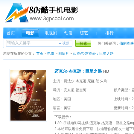
首页
电影
电视剧
动漫
综艺
排行
|
视频
搜索
热门关键词：
仙剑奇侠
您现在所在的位置：
首页
>
电影
>
剧情片
>
迈克尔·杰克逊：巨星之路
迈克尔·杰克逊：巨星之路
HD
主演：贾法尔·杰克逊 尼娅·朗 朱利亚诺·瓦尔迪 科尔曼·多明戈 迈尔斯·特勒 凯林·多瑞尔·琼斯 劳拉·哈里尔 杰西卡·苏拉 麦克·梅尔斯 肯德里克·桑普森 拉伦兹·泰特 约瑟夫·戴维-琼斯 贾马尔·亨德森 莱恩·希尔 特雷·霍顿 朱达·爱德华兹 杰登·哈维尔 杰林·林登·亨特 纳撒尼尔·罗根·麦金泰尔
导演：安东尼·福奎阿
影片类型：
地区：美国
上映时间：2
语言：英语
更新时间：202
下载提示：
1.80s手机电影网提供 迈克尔·杰克逊：巨星之路mp4下载 和 
2.本站可以迅雷免费下载，快邀请你的朋友一起下