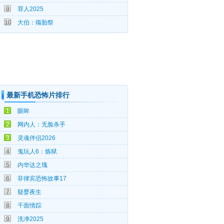
9
罪人2025
07-04
10
大伯：殤胎祭
最新手机恐怖片排行
08-07
1
眼眸
08-07
2
网内人：无脸杀手
08-05
3
灵魂伴侣2026
08-05
4
鬼玩人6：炼狱
08-04
5
内华达之瑰
08-03
6
菲律宾恐怖故事17
08-03
7
疑婴夜生
08-03
8
千面情踪
08-01
9
洗净2025
07-31