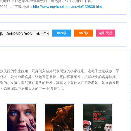
s手机电影”下载恶念2026速度慢时，可选择“a67手机电影”下载。
念2026mp4下载 地址：
http://www.mp4cool.com/movie/130836.html
。
80s版
a67版
电影天堂
找失踪的孪生姐姐，只身闯入城郊死寂阴森的杨家祖宅。这宅子空荡破败，举
仆人，处处透着诡异，让她寒意彻骨。宅内怪事频发，突然转头的诡异娃娃、
绳的小女孩，悄然落在肩头的长发，冥冥之中有什么在召唤着她。她逐步发现
为恐怖游戏中房东太太的下一个“食物”。…