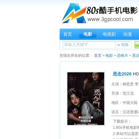
首页
电影
电视剧
动漫
视频
您现在所在的位置：
首页
>
电影
>
恐怖片
>
恶念
恶念2026
HD
主演：林思意 李
导演：范江流
地区：中国大陆
语言：汉语普通
下载提示：
1.80s手机电
2.本站可以迅