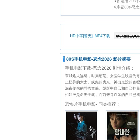
3.如选用“80
4.牢记80s-恶
HD中字[暂无]_MP4下载
80S手机电影-恶念2026 影片摘要
手机电影下载-恶念2026 剧情介绍：
覃城炮火连绵，时局动荡。女医学生映雪为寻
止怪异的太太、疯癫的房东、神出鬼没的聋哑
深夜传来的恐怖童谣、阴影中自己和自己翻花
姐姐应是命丧于此，而前来寻血亲的自己已成
恐怖片手机电影- 同类推荐：