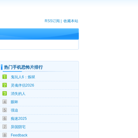
RSS订阅
|
收藏本站
热门手机恐怖片排行
08-05
1
鬼玩人6：炼狱
08-05
2
灵魂伴侣2026
07-31
3
消失的人
08-07
4
眼眸
07-31
5
强迫
07-01
6
痴迷2025
10-31
7
异国阴宅
03-12
8
Feedback
11-25