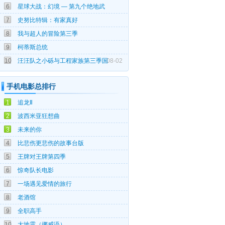
6
星球大战：幻境 — 第九个绝地武
08-04
7
史努比特辑：有家真好
08-03
8
我与超人的冒险第三季
08-03
9
柯蒂斯总统
10
汪汪队之小砾与工程家族第三季国
08-02
手机电影总排行
07-25
1
追龙Ⅱ
06-03
2
波西米亚狂想曲
06-22
3
未来的你
05-20
4
比悲伤更悲伤的故事台版
04-15
5
王牌对王牌第四季
05-07
6
惊奇队长电影
05-18
7
一场遇见爱情的旅行
09-19
8
老酒馆
09-10
9
全职高手
09-18
10
大地震（挪威语）