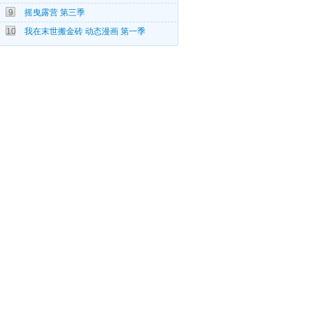
9
摇曳露营 第三季
10-25
。
10
我在末世搬金砖 动态漫画 第一季