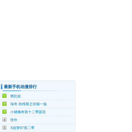
最新手机动漫排行
08-08
1
燃比娃
08-08
2
瑞奇·热维斯之街猫一族
08-07
3
小猪佩奇第十二季国语
08-05
4
世外
08-05
5
X战警97第二季
08-05