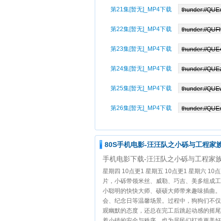
第21集[暂无]_MP4下载
第22集[暂无]_MP4下载
第23集[暂无]_MP4下载
第24集[暂无]_MP4下载
第25集[暂无]_MP4下载
第26集[暂无]_MP4下载
80S手机电影-汪汪队之小砾与工程家
手机电影下载-汪汪队之小砾与工程家
星期四 10点更1 星期五 10点更1 星期六
片，小砾带领米丝、威勒、巧吉、美多组成工
小聪明的快快大师、硕硕大师带来趣味插曲。
会、纪念日等温馨场景。过程中，狗狗们不仅
观幽默的态度，还总在完工后跳起动感的摇尾
着小镇的安全与秩序，也为居民们打造更美好