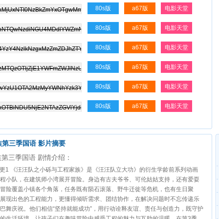
80s版
a67版
电影天堂
80s版
a67版
电影天堂
80s版
a67版
电影天堂
80s版
a67版
电影天堂
80s版
a67版
电影天堂
80s版
a67版
电影天堂
族第三季国语 影片摘要
族第三季国语 剧情介绍：
 10点更1 《汪汪队之小砾与工程家族》是《汪汪队立大功》的衍生学龄前系列动画
程小队，在建筑师小湾展开冒险。身边有古夫爷爷、可伦姑姑支持，还有爱耍
冒险覆盖小镇各个角落，任务既有陨石滚落、野牛迁徙等危机，也有生日聚
展现出色的工程能力，更懂得倾听需求、团结协作，在解决问题时不忘传递乐
巴舞庆祝。他们相信“坚持就能成功”，用行动诠释友谊、责任与创造力，既守护
的生活环境，让孩子们在趣味冒险中感受工程的魅力与互助的温暖。在第3季