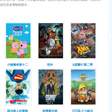
送往恐龙博物馆展示。
小猪佩奇第十二
世外
X战警97第二季
我与超人的冒险
柯蒂斯总统
汪汪队之小砾与