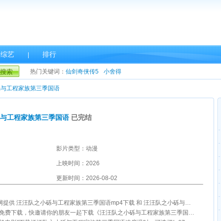
综艺
排行
|
搜索
热门关键词：
仙剑奇侠传5
小舍得
砾与工程家族第三季国语
砾与工程家族第三季国语
已完结
影片类型：动漫
上映时间：2026
更新时间：2026-08-02
 汪汪队之小砾与工程家族第三季国语mp4下载 和 汪汪队之小砾与工程家族第三季国语迅雷下载 演员表及剧情介绍。
雷免费下载，快邀请你的朋友一起下载《汪汪队之小砾与工程家族第三季国语》吧！