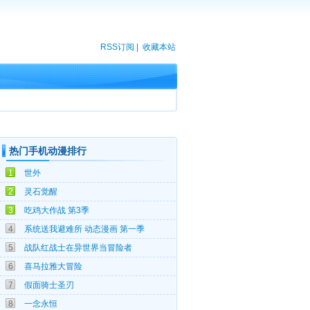
RSS订阅
|
收藏本站
热门手机动漫排行
08-05
1
世外
07-27
2
灵石觉醒
08-04
3
吃鸡大作战 第3季
10-25
4
系统送我避难所 动态漫画 第一季
04-08
5
战队红战士在异世界当冒险者
12-06
6
喜马拉雅大冒险
03-14
7
假面骑士圣刃
04-09
8
一念永恒
10-23