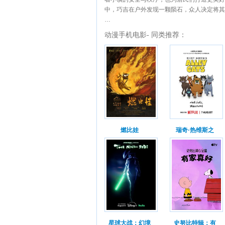
中，巧吉在户外发现一颗陨石，众人决定将其
…
动漫手机电影- 同类推荐：
燃比娃
瑞奇·热维斯之
星球大战：幻境
史努比特辑：有