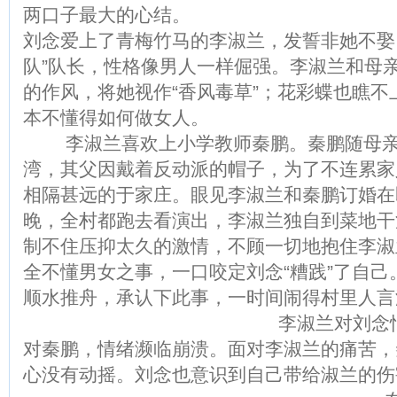
两口子最大
刘念爱上了青梅竹马的李淑兰，发誓非她不娶
队”队长，性格像男人一样倔强。李淑兰和母
的作风，将她视作“香风毒草”；花彩蝶也瞧
本不懂得如何
李淑兰喜欢上小学教师秦鹏。秦鹏随母亲
湾，其父因戴着反动派的帽子，为了不连累家
相隔甚远的于家庄。眼见李淑兰和秦鹏订婚在
晚，全村都跑去看演出，李淑兰独自到菜地干
制不住压抑太久的激情，不顾一切地抱住李淑
全不懂男女之事，一口咬定刘念“糟践”了自
顺水推舟，承认下此事，一时间
李淑兰对刘念恨之入骨，
对秦鹏，情绪濒临崩溃。面对李淑兰的痛苦，
心没有动摇。刘念也意识到自己带给淑兰