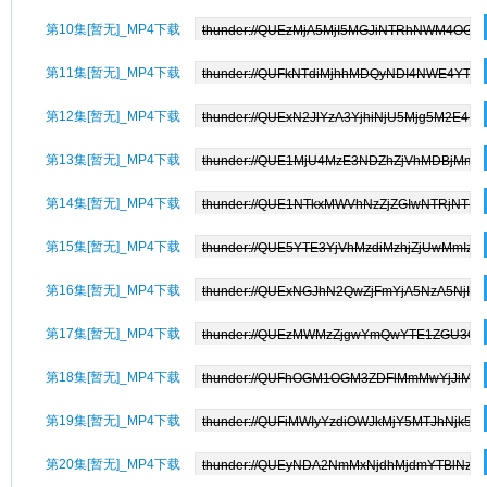
第10集[暂无]_MP4下载
第11集[暂无]_MP4下载
第12集[暂无]_MP4下载
第13集[暂无]_MP4下载
第14集[暂无]_MP4下载
第15集[暂无]_MP4下载
第16集[暂无]_MP4下载
第17集[暂无]_MP4下载
第18集[暂无]_MP4下载
第19集[暂无]_MP4下载
第20集[暂无]_MP4下载