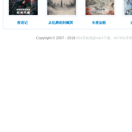
夜语记
从乱葬岗到幽冥
长夜如歌
Copyright © 2007 - 2018
80s手机电影mp4下载 - A6780s