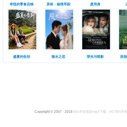
奇怪的零食店钱
异林：秘境寻踪
废用身
盛夏的告别
陵水之恋
荣光与暗影
胚胎
Copyright © 2007 - 2018
80s手机电影mp4下载 - A6780s