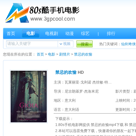
首页
电影
电视剧
动漫
综艺
排行
|
视频
搜索
热门关键词：
仙剑奇侠
您现在所在的位置：
首页
>
电影
>
剧情片
>
禁忌的欢愉
禁忌的欢愉
HD
主演：瓦莱丽亚·戈利诺 杰丝敏·特丽卡 萨尔·南尼 弗朗西斯科·科勒拉 贝蒂·佩德拉兹 Giovanni Bissaca Anita Fiorello 劳拉·玛兹 Gilda Postiglione Turco Andrea Vasone
导演：尼古朗基罗·杰洛米尼
影片类型：
地区：意大利
上映时间：2
语言：意大利语
更新时间：202
下载提示：
1.80s手机电影网提供 禁忌的欢愉mp4下载 和
2.本站可以迅雷免费下载，快邀请你的朋友一起