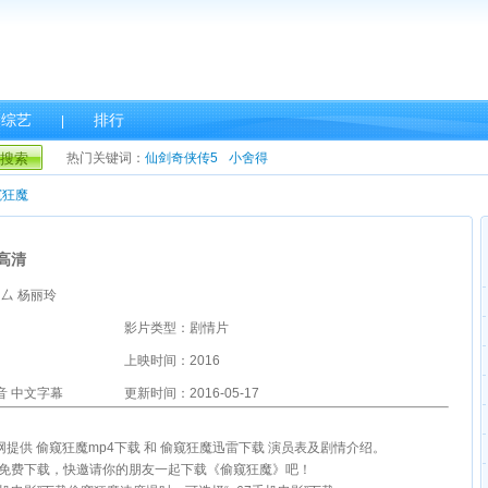
综艺
排行
|
搜索
热门关键词：
仙剑奇侠传5
小舍得
窥狂魔
高清
禺厶 杨丽玲
影片类型：剧情片
上映时间：2016
音 中文字幕
更新时间：2016-05-17
影网提供 偷窥狂魔mp4下载 和 偷窥狂魔迅雷下载 演员表及剧情介绍。
雷免费下载，快邀请你的朋友一起下载《偷窥狂魔》吧！