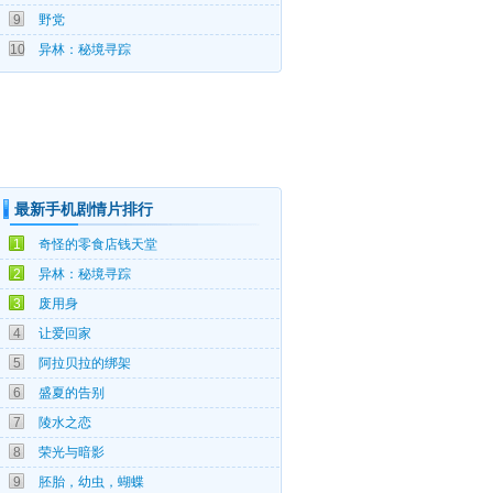
9
野党
08-06
10
异林：秘境寻踪
最新手机剧情片排行
08-07
1
奇怪的零食店钱天堂
08-06
2
异林：秘境寻踪
08-05
3
废用身
08-05
4
让爱回家
08-04
5
阿拉贝拉的绑架
08-03
6
盛夏的告别
08-03
7
陵水之恋
08-01
8
荣光与暗影
08-01
9
胚胎，幼虫，蝴蝶
07-31