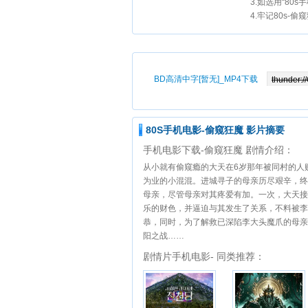
3.如选用“80
4.牢记80s-偷
BD高清中字[暂无]_MP4下载
80S手机电影-偷窥狂魔 影片摘要
手机电影下载-偷窥狂魔 剧情介绍：
从小就有偷窥瘾的大天在6岁那年被同村的人
为业的小混混。进城寻子的母亲历尽艰辛，终
母亲，尽管母亲对其疼爱有加。一次，大天接
乐的财色，并逼迫与其发生了关系，不料被李
恭，同时，为了解救已深陷李大头魔爪的母亲
阳之战……
剧情片手机电影- 同类推荐：