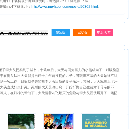
s手机电影”下载偷窥狂魔速度慢时，可选择“a67手机电影”下载。
窥狂魔mp4下载 地址：
http://www.mp4cool.com/movie/50302.html
。
80s版
a67版
电影天堂
贩子李大头拐卖到了城市，十几年后，大天与同为孤儿的小熊成为了一对以偷窥
于在街头认出大天就是自己十几年前被拐的儿子，可玩世不恭的大天始终不认
到一项工作，目标就是去监视李大头出轨的妻子乐乐，其间，大天觊觎上了乐
大头当成奸夫打死。死后的大天灵魂出窍，开始忏悔自己生前对于母亲的不
等人，在灯神的帮助下，大天冒着灰飞烟灭的危险与李大头团伙展开了一场阴