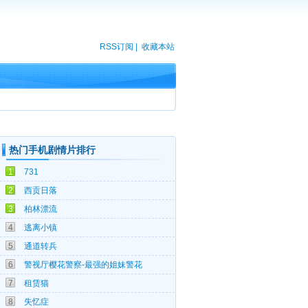
RSS订阅
|
收藏本站
热门手机剧情片排行
09-22
1
731
07-17
2
西贡日落
01-09
3
柏林漂流
01-05
4
逃离小镇
05-11
5
通道转兵
06-07
6
警视厅樱花警察-最强的姐妹警花
01-02
7
租赁猫
05-13
8
失忆症
06-24