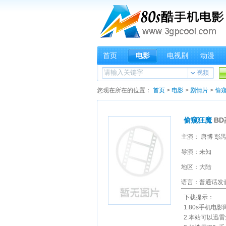
首页
电影
电视剧
动漫
视频
您现在所在的位置：
首页
>
电影
>
剧情片
>
偷
偷窥狂魔
BD
主演： 唐博 彭
导演：未知
地区：大陆
语言：普通话发
下载提示：
1.80s手机电
2.本站可以迅