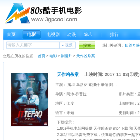
首页
电影
电视剧
动漫
综艺
排行
|
视频
搜索
热门关键词：
仙剑奇侠
您现在所在的位置：
首页
>
电影
>
剧情片
>
天作凶杀案
天作凶杀案
上映时间: 2017-11-03(印度)
主演： 施坦·马洛萨 索娜什·辛哈 阿克夏耶·坎纳 曼迪拉·贝迪
导演：阿沛·乔普拉
影片类型：
地区：印度
上映时间：2
语言：未知
更新时间：201
下载提示：
1.80s手机电影网提供 天作凶杀案 mp4下载 和
2.本站可以迅雷免费下载，快邀请你的朋友一起下