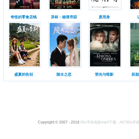
奇怪的零食店钱
异林：秘境寻踪
废用身
盛夏的告别
陵水之恋
荣光与暗影
胚胎
Copyright © 2007 - 2018
80s手机电影mp4下载 - A6780s