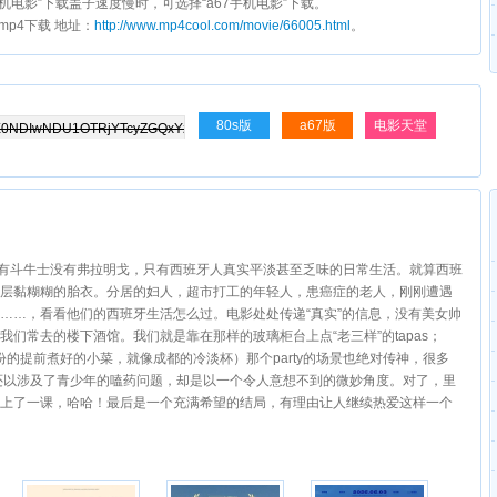
s手机电影”下载盖子速度慢时，可选择“a67手机电影”下载。
子mp4下载 地址：
http://www.mp4cool.com/movie/66005.html
。
80s版
a67版
电影天堂
。没有斗牛士没有弗拉明戈，只有西班牙人真实平淡甚至乏味的日常生活。就算西班
层黏糊糊的胎衣。分居的妇人，超市打工的年轻人，患癌症的老人，刚刚遭遇
……，看看他们的西班牙生活怎么过。电影处处传递“真实”的信息，没有美女帅
们常去的楼下酒馆。我们就是靠在那样的玻璃柜台上点“老三样”的tapas；
小份的提前煮好的小菜，就像成都的冷淡杯）那个party的场景也绝对传神，很多
影还以涉及了青少年的嗑药问题，却是以一个令人意想不到的微妙角度。对了，里
上了一课，哈哈！最后是一个充满希望的结局，有理由让人继续热爱这样一个