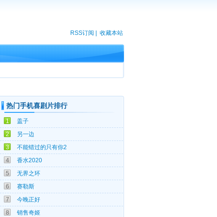
RSS订阅
|
收藏本站
热门手机喜剧片排行
02-11
1
盖子
11-01
2
另一边
08-05
3
不能错过的只有你2
12-18
4
香水2020
08-03
5
无界之环
11-14
6
赛勒斯
07-27
7
今晚正好
12-30
8
销售奇姬
09-29