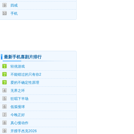
9
四戒
05-20
10
手机
最新手机喜剧片排行
08-08
1
轻佻游戏
08-05
2
不能错过的只有你2
08-04
3
爱的不确定性原理
08-03
4
无界之环
08-01
5
狂唱下半场
07-27
6
低弧慢球
07-27
7
今晚正好
07-26
8
真心慢动作
07-26
9
开膛手杰克2026
07-26