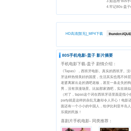
3.如选用“80
4.牢记80s-盖
HD高清[暂无]_MP4下载
80S手机电影-盖子 影片摘要
手机电影下载-盖子 剧情介绍：
《Tapas》，西班牙电影。真实的西班牙
牙这样热情美好的国度，生活其实也甩不掉层
老婆离家出走的酒吧老板，甚至一条走失的狗
男，没有浪漫场景。比如那家酒吧，实在就似我
（对了，tapas这个词在西班牙语里面是指
party就是这样的杂乱无趣却令人开心！电
面还有一个小小的中国人，给伊比利亚半岛人
乐观的民族！
喜剧片手机电影- 同类推荐：