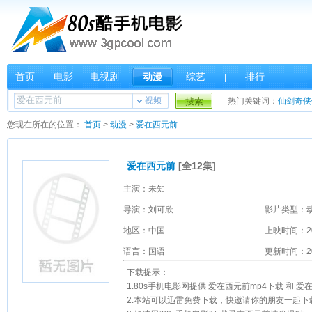
首页
电影
电视剧
动漫
综艺
排行
|
视频
搜索
热门关键词：
仙剑奇侠
您现在所在的位置：
首页
>
动漫
>
爱在西元前
爱在西元前
[全12集]
主演：未知
导演：刘可欣
影片类型：
地区：中国
上映时间：2
语言：国语
更新时间：201
下载提示：
1.80s手机电影网提供 爱在西元前mp4下载 和
2.本站可以迅雷免费下载，快邀请你的朋友一起