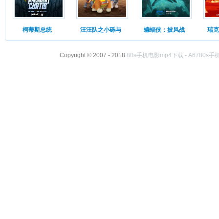
柯蒂斯总统
汪汪队之小砾与
蝙蝠侠：披风战
瑞克
Copyright © 2007 - 2018
80s手机电影mp4下载 - A6780s