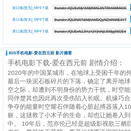
第10集[暂无]_MP4下载
第11集[暂无]_MP4下载
第12集[暂无]_MP4下载
80S手机电影-爱在西元前 影片摘要
手机电影下载-爱在西元前 剧情介绍：
2020年的中国某城市，在地球上受困千年的
最后一块泥石板碎片的下落，确定了离开地球
空之际，却遭到不明身份的势力干扰，时空能
同伴楚其也因此再次受伤陷入长眠。机缘巧合
争夺的能量时空耀石伴随着心脏起搏器落入1
躯，这拯救了小木子的生命，却也让她卷入到
中。 10年后，范亦伦已经是超级影视歌三栖