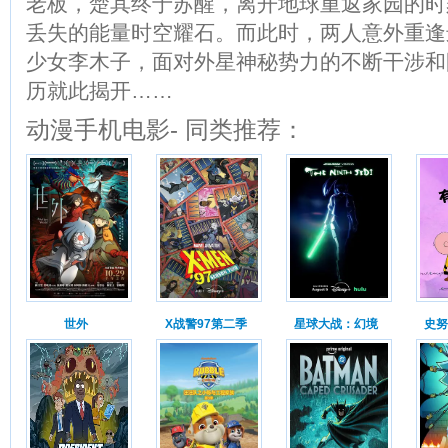
老板，楚其终于苏醒，离开地球重返家园的时
丢失的能量时空耀石。而此时，两人意外重逢
少女李木子，面对外星神秘势力的不断干涉和
历就此揭开……
动漫手机电影- 同类推荐：
世外
X战警97第二季
星球大战：幻境
史努