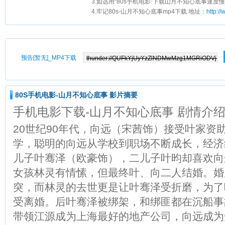
3.如选用“80s手机电影”下载山月不知心底事速度慢
4.牢记80s-山月不知心底事mp4下载 地址：
http:/
预告[暂无]_MP4下载
80S手机电影-山月不知心底事 影片摘要
手机电影下载-山月不知心底事 剧情介
20世纪90年代，向远（宋茜饰）接受叶家资
学，聪明的向远从学校到职场不断成长，经济
儿子叶骞泽（欧豪饰），二儿子叶昀却喜欢向
女孩林灵有情愫，但最终叶、向二人结婚。婚
突，而林灵的去世更是让叶骞泽受折磨，为了
受离婚。后叶骞泽被绑架，和绑匪都在沉船事
带领江源成为上海最好的地产公司，向远成为