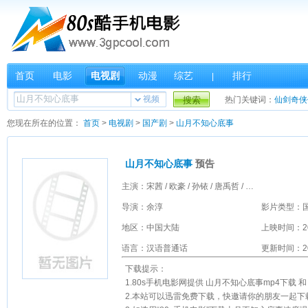
首页
电影
电视剧
动漫
综艺
排行
|
视频
搜索
热门关键词：
仙剑奇侠
您现在所在的位置：
首页
>
电视剧
>
国产剧
>
山月不知心底事
山月不知心底事
预告
主演：宋茜 / 欧豪 / 孙铱 / 唐禹哲 / 夏宁骏
导演：余淳
影片类型：
地区：中国大陆
上映时间：2
语言：汉语普通话
更新时间：201
下载提示：
1.80s手机电影网提供 山月不知心底事mp4下载 和 
2.本站可以迅雷免费下载，快邀请你的朋友一起