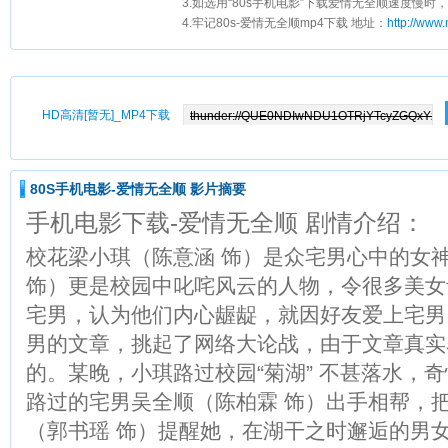
3.如选用“80s手机电影”下载爱情无全顺速度慢时，
4.牢记80s-爱情无全顺mp4下载 地址：
http://www
HD高清[暂无]_MP4下载
80S手机电影-爱情无全顺 影片摘要
手机电影下载-爱情无全顺 剧情介绍：
校花梁小琪（陈意涵 饰）是众宅男心中的女
饰）更是校园中叱咤风云的人物，令很多美女
宅男，认为他们内心龌龊，就因好友爱上宅男
男的文章，挑起了网络大论战，由于文章真实
的。某晚，小琪路过校园“菊湖” 不甚落水，
路过的宅男吴全顺（陈柏霖 饰）出手相帮，
（郭书瑶 饰）提醒她，在湖干之时邂逅的男