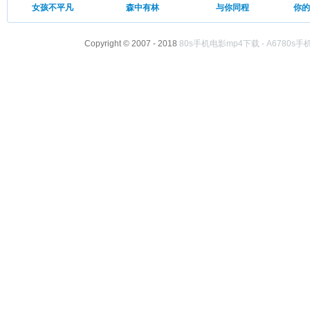
女孩不平凡
森中有林
与你同程
你的
Copyright © 2007 - 2018
80s手机电影mp4下载 - A6780s