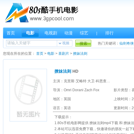
首页
电影
电视剧
动漫
综艺
排行
|
视频
搜索
热门关键词：
仙剑奇侠
您现在所在的位置：
首页
>
电影
>
喜剧片
>
撩妹法则
撩妹法则
HD
主演：克里斯·艾略特 大卫·科恩查内 凯特·弗兰纳里 克里斯·卡坦 Meghan Roberts 布赖恩·安东尼·威尔逊
导演：Omri Dorani Zach Fox
影片类型：
地区：英国
上映时间：2
语言：英语
更新时间：201
下载提示：
1.80s手机电影网提供 撩妹法则mp4下载 和 撩
2.本站可以迅雷免费下载，快邀请你的朋友一起下