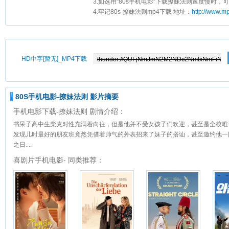
3.如选用“80s手机电影”下载撩妹法则速度慢时，可
4.牢记80s-撩妹法则mp4下载 地址：
http://www.m
HD中字[暂无]_MP4下载
80S手机电影-撩妹法则 影片摘要
手机电影下载-撩妹法则 剧情介绍：
书呆子高中生柴克对性充满着向往，但是他并不受女孩子们欢迎，甚至是全校唯
发现儿时最好的朋友班竟然凭借着帅气的外表招来了妹子的搭讪，甚至邀约他一
之日....
喜剧片手机电影- 同类推荐：