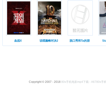
血战X
说唱巅峰对决2
脱口秀和Ta的朋
St
Copyright © 2007 - 2018
80s手机电影mp4下载 - A6780s