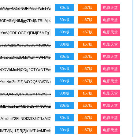
80s版
a67版
电影天堂
80s版
a67版
电影天堂
80s版
a67版
电影天堂
80s版
a67版
电影天堂
80s版
a67版
电影天堂
80s版
a67版
电影天堂
80s版
a67版
电影天堂
80s版
a67版
电影天堂
80s版
a67版
电影天堂
80s版
a67版
电影天堂
80s版
a67版
电影天堂