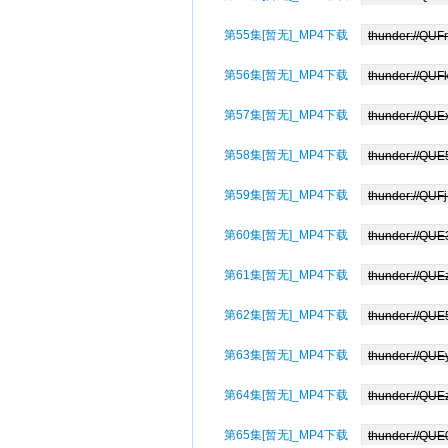
第55集[暂无]_MP4下载
第56集[暂无]_MP4下载
第57集[暂无]_MP4下载
第58集[暂无]_MP4下载
第59集[暂无]_MP4下载
第60集[暂无]_MP4下载
第61集[暂无]_MP4下载
第62集[暂无]_MP4下载
第63集[暂无]_MP4下载
第64集[暂无]_MP4下载
第65集[暂无]_MP4下载