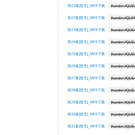
第21集[暂无]_MP4下载
第22集[暂无]_MP4下载
第23集[暂无]_MP4下载
第24集[暂无]_MP4下载
第25集[暂无]_MP4下载
第26集[暂无]_MP4下载
第27集[暂无]_MP4下载
第28集[暂无]_MP4下载
第29集[暂无]_MP4下载
第30集[暂无]_MP4下载
第31集[暂无]_MP4下载