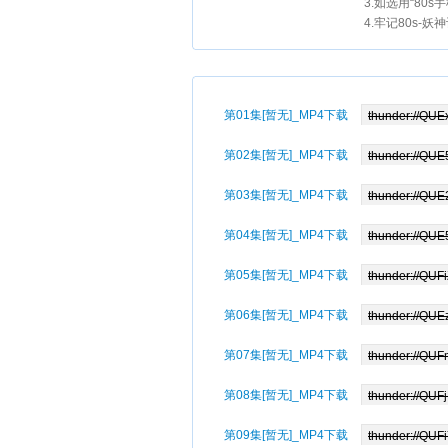
3.如选用“80
4.牢记80s-妖
第01集[暂无]_MP4下载
第02集[暂无]_MP4下载
第03集[暂无]_MP4下载
第04集[暂无]_MP4下载
第05集[暂无]_MP4下载
第06集[暂无]_MP4下载
第07集[暂无]_MP4下载
第08集[暂无]_MP4下载
第09集[暂无]_MP4下载