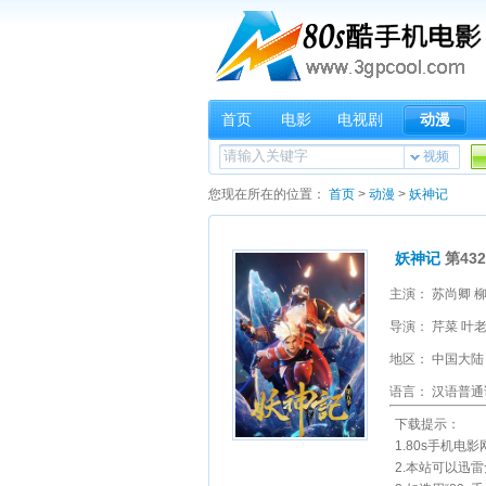
首页
电影
电视剧
动漫
视频
您现在所在的位置：
首页
>
动漫
>
妖神记
妖神记
第43
导演： 芹菜 叶
地区： 中国大陆
语言： 汉语普通
下载提示：
1.80s手机电
2.本站可以迅