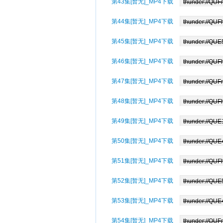
第43集[暂无]_MP4下载
第44集[暂无]_MP4下载
第45集[暂无]_MP4下载
第46集[暂无]_MP4下载
第47集[暂无]_MP4下载
第48集[暂无]_MP4下载
第49集[暂无]_MP4下载
第50集[暂无]_MP4下载
第51集[暂无]_MP4下载
第52集[暂无]_MP4下载
第53集[暂无]_MP4下载
第54集[暂无]_MP4下载