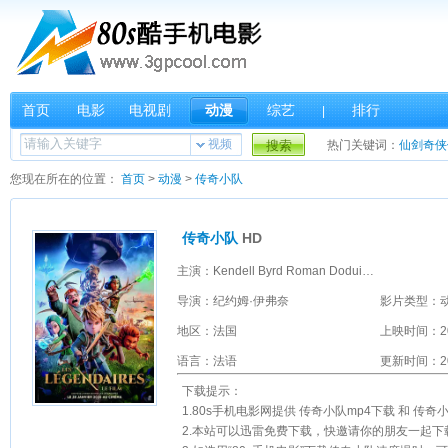
首页
电影
电视剧
动漫
综艺
排行
|
视频
搜索
热门关键词：
仙剑奇侠
您现在所在的位置：
首页
>
动漫
>
传奇小队
传奇小队
HD
主演：Kendell Byrd Roman Doduik Esthèle Dumand 吕西安·让-巴蒂斯特 奥莱丽·寇娜特 艾蒂安·莫阿纳 汤姆·莫顿 Penny Padilla 纳萨纳埃尔·佩罗特 Dorothée Pousséo Arthur Raynal 托马斯·萨果斯 安托万·苏姆斯基 达米安·维特卡
导演：纪约姆·伊弗奈
影片类型：
地区：法国
上映时间：2
语言：法语
更新时间：202
下载提示：
1.80s手机电影网提供 传奇小队mp4下载 和 传
2.本站可以迅雷免费下载，快邀请你的朋友一起下