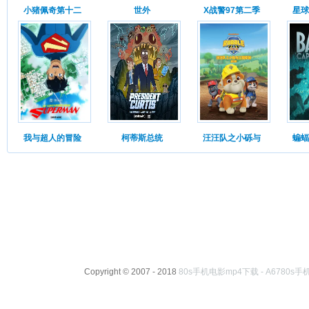
小猪佩奇第十二
世外
X战警97第二季
星球
我与超人的冒险
柯蒂斯总统
汪汪队之小砾与
蝙蝠
Copyright © 2007 - 2018
80s手机电影mp4下载 - A6780s