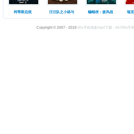
柯蒂斯总统
汪汪队之小砾与
蝙蝠侠：披风战
瑞克
Copyright © 2007 - 2018
80s手机电影mp4下载 - A6780s