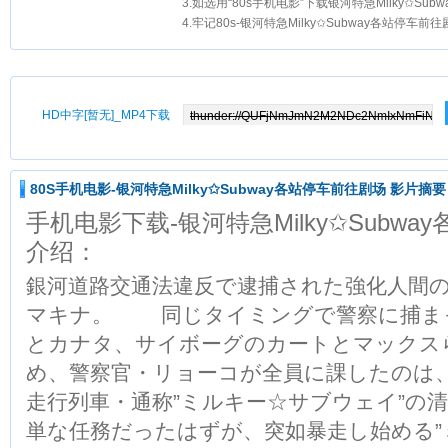
3.如选用“80s手机电影”下载银河特急Milky✩Subway各站
4.牢记80s-银河特急Milky✩Subway各站停车前
HD中字[暂无]_MP4下载
80S手机电影-银河特急Milky✩Subway各站停车前往剧场 影片摘要
手机电影下载-银河特急Milky✩Subw
介绍：
銀河道路交通法違反で逮捕された強化人間
マキナ。 同じタイミングで警察に捕ま
とカナタ、サイボーグのカートとマックス
め、警察官・リョーコが全員に課したのは
走行列車・通称”ミルキー☆サブウェイ”
単な任務だったはずが、突如暴走し始める