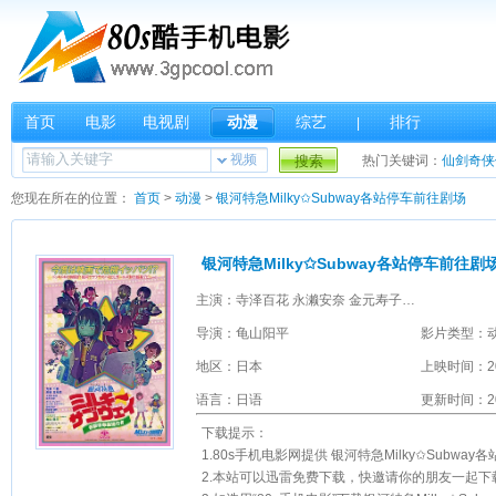
首页
电影
电视剧
动漫
综艺
排行
|
视频
搜索
热门关键词：
仙剑奇侠
您现在所在的位置：
首页
>
动漫
>
银河特急Milky✩Subway各站停车前往剧场
银河特急Milky✩Subway各站停车前往剧
主演：寺泽百花 永濑安奈 金元寿子 小市真琴 内山昂辉 山谷祥生 小松未可子 藤原由林
导演：龟山阳平
影片类型：
地区：日本
上映时间：2
语言：日语
更新时间：202
下载提示：
1.80s手机电影网提供 银河特急Milky✩Subway各站停车前往剧场mp4下载 和 银河
2.本站可以迅雷免费下载，快邀请你的朋友一起下载《银河特急