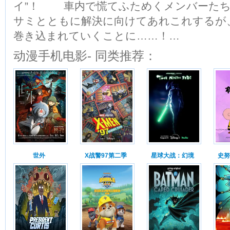
イ”！ 車内で慌てふためくメンバーたち
サミとともに解決に向けてあれこれするが
巻き込まれていくことに……！…
动漫手机电影- 同类推荐：
世外
X战警97第二季
星球大战：幻境
史努