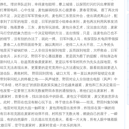
挣扎。埋伏率队赶到，幸得麦包聪明，攀上城墙，以探照灯闪灯闪出摩斯密
灯摩斯电码，心中生疑，麦包嫁祸给队长心腹萧春，萧春背黑锅。 蔡丁再次传
亦不足，决定进日军军营偷火药。麦包和三东里应外合，使出调虎离山计，配
拿到了日军的地雷，但是，日军的探雷小组奉命来到，麦包再次利用风筝发消
怀疑，拖着萧春，三东，麦包等玩游戏。麦包分身乏术，没法放出消息，麦家
马行空的想象力想出一个决定聪明的方法，送出情报，只是，连麦包自己也不
的细节，没有别的办法了，就此一搏。 日军纠集人马，有探雷队长龟田带领探
、萧春二人在野田面前争宠，施以离间计，使得二人水火不容。二人争抢头
地里买下破锅烂铁，二人非但没有探到地雷，反而踩到地雷，大呼救命，日军
金收兵，从长计议。野田不甘心屡战屡败，更是因为蔡丁的提醒，得知身边有
新纠结人马，欲趁黑夜偷袭麦家村。更是以爷爷等村民作为先头去踩地雷。爷
却又无法表现出来。更重要的是究竟用什么方法通知父亲。眼看前面就要进入
游击队，勇救村民。 野田回到营地，破口大骂，将一直以来的怀疑锁定在麦
带到审问犯人的终极之地——风声城堡。野田对众人分别使出电影《风声》中
宁可杀错，绝不放过”的抓卧底政策实施之日也越来越紧，麦包和三东决定最后一
包发誓一定要替三东和无数被野田杀害的通报报仇，将他们赶出麦家村，将
到麦家村，首要任务，找出游击队中的卧底。麦包父子唱双簧，麦父更故意辞去
。此时，野田在也没有耐心玩下去，终于使出杀手锏——坦克。野田纠集50辆
。地雷对坦克的大战一触即发！ 麦包用地雷出发炸弹，炸毁排在第一辆的坦
有日本坦克困在麦家村动弹不得。村民投下无数火堆，燃烧自己的屋子，一瞬
温，有的自然爆炸，日兵逃出坦克也着火。看着一片火海，所有人眼中噙着眼
大败日军，坚守住麦家村，麦家村变成一片欢乐的海洋。