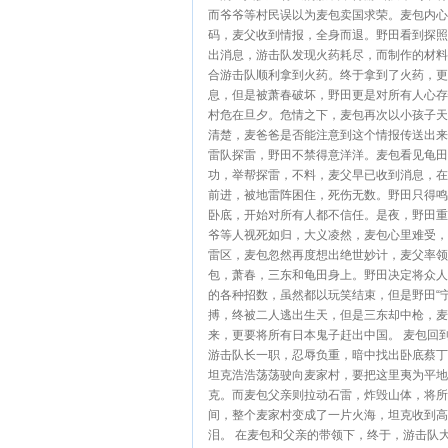
而爷爷等村民误以为麦包卖国求荣。麦包内心
码，麦父收到情报，全身而退。野田看到探照
出消息，游击队发现火药耗尽，而制作的材料
合游击队顺利拿到火药。终于拿到了火药，更
息，但是被萧春破坏，野田更是对所有人心存
村危在旦夕。危情之下，麦包再次以小孩子天
清楚，麦爸爸是否能注意到这个情报传送出来
雷队探雷，野田不禁得意洋洋。麦包看见龟田
功，举帮探雷，不料，麦父早已收到消息，在
前进，被地雷阵困住，死伤无数。野田只得鸣
卧底，开始对所有人都不信任。是夜，野田重
爷等人视死如归，大义凌然，麦包心里难受，
雷区，麦包忽然再度想出绝世妙计，麦父率领
包，萧春，三东和龟田身上。野田决定将众人
的各种招数，虽然都以玩笑结束，但是野田“
搏，终被二人逃出生天，但是三东却中枪，麦
来，更要将所有日本鬼子赶出中国。 麦包回
游击队长一职，忍辱负重，暗中找出卧底蔡丁
坦克浩浩荡荡驶向麦家村，要把这里夷为平地
克。而麦包父亲则拉动石雷，炸毁山体，将所
间，整个麦家村变成了一片火海，坦克收到高
泪。 在麦包和父亲的带领下，终于，游击队