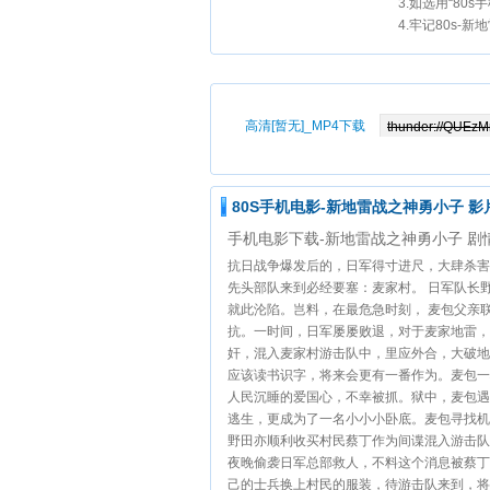
3.如选用“80
4.牢记80s-
高清[暂无]_MP4下载
80S手机电影-新地雷战之神勇小子 影
手机电影下载-新地雷战之神勇小子 剧
抗日战争爆发后的，日军得寸进尺，大肆杀害
先头部队来到必经要塞：麦家村。 日军队长
就此沦陷。岂料，在最危急时刻， 麦包父亲
抗。一时间，日军屡屡败退，对于麦家地雷，
奸，混入麦家村游击队中，里应外合，大破地
应该读书识字，将来会更有一番作为。麦包一
人民沉睡的爱国心，不幸被抓。狱中，麦包遇
逃生，更成为了一名小小小卧底。麦包寻找机
野田亦顺利收买村民蔡丁作为间谍混入游击队
夜晚偷袭日军总部救人，不料这个消息被蔡丁
己的士兵换上村民的服装，待游击队来到，将