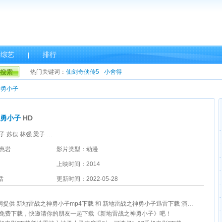
综艺
排行
|
搜索
热门关键词：
仙剑奇侠传5
小舍得
神勇小子
神勇小子
HD
主演：马英哲 涓子 苏俣 林强 梁子 陈大刚 梁晓强 马羽非 陈晨
惠岩
影片类型：动漫
上映时间：2014
话
更新时间：2022-05-28
网提供 新地雷战之神勇小子mp4下载 和 新地雷战之神勇小子迅雷下载 演员表及剧情介绍。
雷免费下载，快邀请你的朋友一起下载《新地雷战之神勇小子》吧！