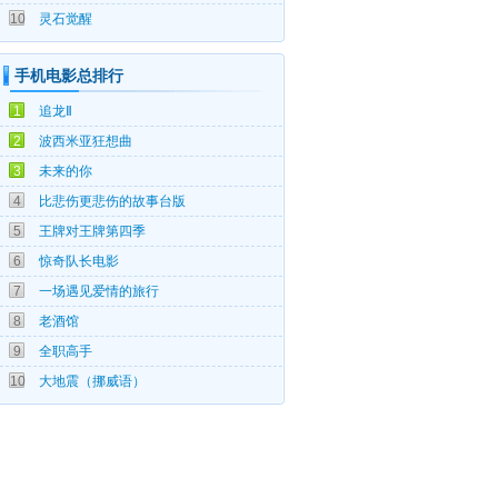
10
灵石觉醒
手机电影总排行
07-25
1
追龙Ⅱ
06-03
2
波西米亚狂想曲
06-22
3
未来的你
05-20
4
比悲伤更悲伤的故事台版
04-15
5
王牌对王牌第四季
05-07
6
惊奇队长电影
05-18
7
一场遇见爱情的旅行
09-19
8
老酒馆
09-10
9
全职高手
09-18
10
大地震（挪威语）