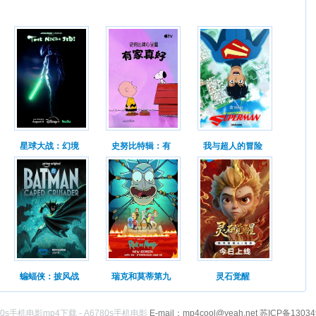
星球大战：幻境
史努比特辑：有
我与超人的冒险
蝙蝠侠：披风战
瑞克和莫蒂第九
灵石觉醒
80s手机电影mp4下载 - A6780s手机电影
E-mail：mp4cool@yeah.net 苏ICP备1303