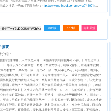
s手机电影”下载新地雷战之神勇小子速度慢时，可选择“a67手机电影”下载。
新地雷战之神勇小子mp4下载 地址：
http://www.mp4cool.com/movie/74407.html
。
80s版
a67版
电影天堂
片摘要
情介绍：
抢掠我国同胞， 人民恨之入骨， 可惜孤军势弱奈侵略者不得。日军挺进中原，
野田一郎原以为小小麦家村，面对日军金戈铁马，机械化部队，应该束手就擒，
联络邻村村民，共组游击队，运用硝、硫、木炭自制火药，制造地雷，顽强反
更是闻风丧胆。野田老奸巨猾，决定大肆抓捕中国人，威逼个别懦弱之徒做汉
雷阵机灵敏捷的麦包人小志大，欲与麦父并肩作战，但被父亲制止，认为麦包
心报国，跟随爷爷的戏团混入日军所在的梁城演出爱国剧目《精武门》，唤醒
到伪装成大汉奸打入敌人内部的共产党员徐三东。在三东的帮助下，麦包死里
会假意向日军献媚，更使出祖传中医绝技， 很快成为野田眼中红人。而此时，
。至此，卧底对卧底的局面依然产生。 麦爷爷等一干村民被抓后，麦爸爸决定
告知了野田。日军决定将计就计，将村民绑在木桩上，换上士兵衣服，而将自
其一举歼灭。夜晚降临，麦包现场看到爷爷等人被传上日军军服，不禁着急，