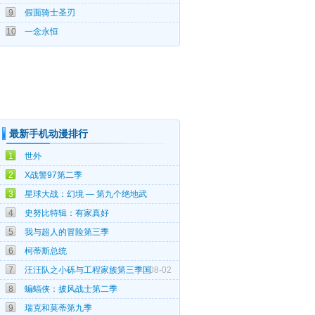
9
假面骑士圣刃
04-09
10
一念永恒
最新手机动漫排行
08-05
1
世外
08-05
2
X战警97第二季
08-05
3
星球大战：幻境 — 第九个绝地武
08-04
4
史努比特辑：有家真好
08-03
5
我与超人的冒险第三季
08-03
6
柯蒂斯总统
7
汪汪队之小砾与工程家族第三季国
08-02
07-31
8
蝙蝠侠：披风战士第二季
07-27
9
瑞克和莫蒂第九季
07-27