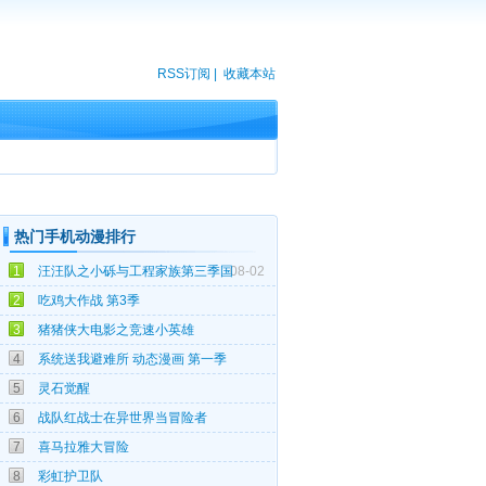
RSS订阅
|
收藏本站
热门手机动漫排行
1
汪汪队之小砾与工程家族第三季国
08-02
08-04
2
吃鸡大作战 第3季
07-18
3
猪猪侠大电影之竞速小英雄
10-25
4
系统送我避难所 动态漫画 第一季
07-27
5
灵石觉醒
04-08
6
战队红战士在异世界当冒险者
12-06
7
喜马拉雅大冒险
11-05
8
彩虹护卫队
03-14